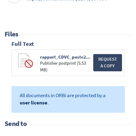
Files
Full Text
rapport_CDVC_poste2_06-09-2013.pdf
REQUEST
Publisher postprint (5.53
A COPY
MB)
All documents in ORBi are protected by a
user license
.
Send to