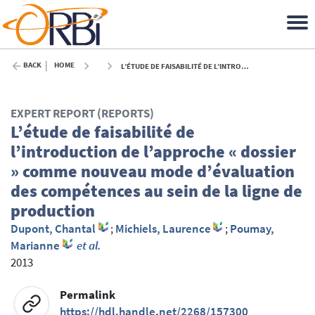
BACK
HOME
L’ÉTUDE DE FAISABILITÉ DE L’INTRODUCTION DE L’APPROCHE « DOSSIER » COMME NOUVEAU MODE D’ÉVALUATION DES COMPÉTENCES AU SEIN DE LA LIGNE DE PRODUCTION - 2013
EXPERT REPORT (REPORTS)
L’étude de faisabilité de
l’introduction de l’approche « dossier
» comme nouveau mode d’évaluation
des compétences au sein de la ligne de
production
Dupont, Chantal
;
Michiels, Laurence
;
Poumay,
Marianne
et al.
2013
Permalink
https://hdl.handle.net/2268/157300