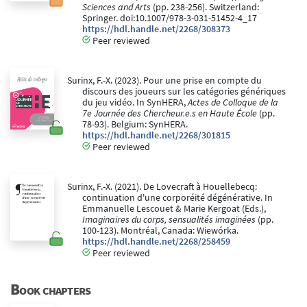
Sciences and Arts
(pp. 238-256). Switzerland:
Springer. doi:10.1007/978-3-031-51452-4_17
https://hdl.handle.net/2268/308373
Peer reviewed
Surinx, F.-X. (2023). Pour une prise en compte du
discours des joueurs sur les catégories génériques
du jeu vidéo. In SynHERA,
Actes de Colloque de la
7e Journée des Chercheur.e.s en Haute École
(pp.
78-93). Belgium: SynHERA.
https://hdl.handle.net/2268/301815
Peer reviewed
Surinx, F.-X. (2021). De Lovecraft à Houellebecq:
continuation d'une corporéité dégénérative. In
Emmanuelle Lescouet & Marie Kergoat (Eds.),
Imaginaires du corps, sensualités imaginées
(pp.
100-123). Montréal, Canada: Wiewórka.
https://hdl.handle.net/2268/258459
Peer reviewed
Book chapters