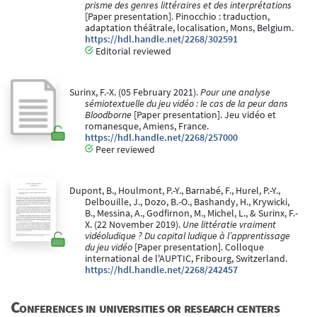
prisme des genres littéraires et des interprétations
[Paper presentation]. Pinocchio : traduction,
adaptation théâtrale, localisation, Mons, Belgium.
https://hdl.handle.net/2268/302591
Editorial reviewed
Surinx, F.-X. (05 February 2021).
Pour une analyse
sémiotextuelle du jeu vidéo : le cas de la peur dans
Bloodborne
[Paper presentation]. Jeu vidéo et
romanesque, Amiens, France.
https://hdl.handle.net/2268/257000
Peer reviewed
Dupont, B., Houlmont, P.-Y., Barnabé, F., Hurel, P.-Y.,
Delbouille, J., Dozo, B.-O., Bashandy, H., Krywicki,
B., Messina, A., Godfirnon, M., Michel, L., & Surinx, F.-
X. (22 November 2019).
Une littératie vraiment
vidéoludique ? Du capital ludique à l’apprentissage
du jeu vidéo
[Paper presentation]. Colloque
international de l'AUPTIC, Fribourg, Switzerland.
https://hdl.handle.net/2268/242457
Conferences in universities or research centers