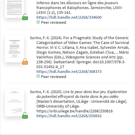
Inferno dans les discours en ligne des joueurs
francophones et italophones.
Semicerchio, LXXII-
LXXIII
(1-2), 135-141.
https://hdl.handle.net/2268/334600
Peer reviewed
Surinx, F.-X. (2024). For a Pragmatic Study of the Generic
Categorization of Video Games: The Case of Survival
Horror. In V. C. Liliana, V. Ana Isabel, Sylvester Arnab,
Diogo Gomes, Nelson Zagalo, Esteban Clua, ... Mário
Vairinhos (Eds.),
Videogame Sciences and Arts
(pp.
238-256). Switzerland: Springer. doi:10.1007/978-3-
031-51452-4_17
https://hdl.handle.net/2268/308373
Peer reviewed
Surinx, F.-X. (2020).
Lire la peur dans leur jeu. Exploration
du potentiel effrayant du texte dans le jeu vidéo
[Master’s dissertation, ULiège - Université de Liège].
ORBi-University of Liège.
https://orbi.uliege.be/handle/2268/250816
https://hdl.handle.net/2268/250816