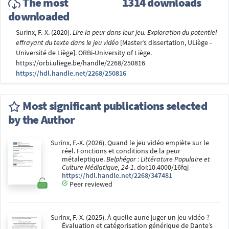
The most
1314 downloads
downloaded
Surinx, F.-X. (2020).
Lire la peur dans leur jeu. Exploration du potentiel
effrayant du texte dans le jeu vidéo
[Master’s dissertation, ULiège -
Université de Liège]. ORBi-University of Liège.
https://orbi.uliege.be/handle/2268/250816
https://hdl.handle.net/2268/250816
Most significant publications selected
by the Author
Surinx, F.-X. (2026). Quand le jeu vidéo empiète sur le
réel. Fonctions et conditions de la peur
métaleptique.
Belphégor : Littérature Populaire et
Culture Médiatique, 24-1
. doi:10.4000/16fqj
https://hdl.handle.net/2268/347481
Peer reviewed
Surinx, F.-X. (2025). À quelle aune juger un jeu vidéo ?
Évaluation et catégorisation générique de Dante’s