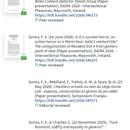
Woke Content Detector Steam Group
[Paper
presentation]. DiGRA 2026 : Intersectional
Pleasures, Maynooth, Ireland.
https://hdl.handle.net/2268/346173
Peer reviewed
Surinx, F.-X. (14 June 2026).
Is it a survival horror, an
action horror or a Metal Gear Solid 3 related title?
The categorization of Resident Evil 4 from gamers’
point of view
[Paper presentation]. DiGRA 2026 :
Intersectional Pleasures, Maynooth, Ireland.
https://hdl.handle.net/2268/346201
Peer reviewed
Surinx, F.-X., Rebillard, F., Trefois, A.-M., & Dozo, B.-O. (25
May 2026).
Chantiers actuels au sein du Liège Game
Lab : espaces, conservation et genres du jeu vidéo
[Paper presentation]. Symposium Franjeu.
https://hdl.handle.net/2268/345571
Editorial reviewed
Surinx, F.-X., & Charlier, C. (22 November 2025).
"Fuck
feminism, LGBTQ and equality in general!" :