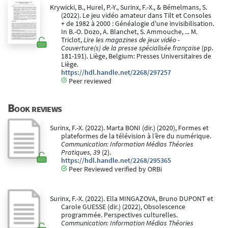
Krywicki, B., Hurel, P.-Y., Surinx, F.-X., & Bémelmans, S.
(2022). Le jeu vidéo amateur dans Tilt et Consoles
+ de 1982 à 2000 : Généalogie d'une invisibilisation.
In B.-O. Dozo, A. Blanchet, S. Ammouche, ... M.
Triclot,
Lire les magazines de jeux vidéo -
Couverture(s) de la presse spécialisée française
(pp.
181-191). Liège, Belgium: Presses Universitaires de
Liège.
https://hdl.handle.net/2268/297257
Peer reviewed
Book reviews
Surinx, F.-X. (2022). Marta BONI (dir.) (2020), Formes et
plateformes de la télévision à l’ère du numérique.
Communication: Information Médias Théories
Pratiques, 39
(2).
https://hdl.handle.net/2268/295365
Peer Reviewed verified by ORBi
Surinx, F.-X. (2022). Ella MINGAZOVA, Bruno DUPONT et
Carole GUESSE (dir.) (2022), Obsolescence
programmée. Perspectives culturelles.
Communication: Information Médias Théories