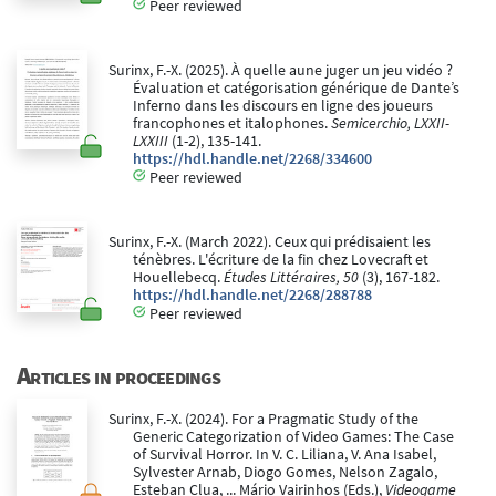
Peer reviewed
Surinx, F.-X. (2025). À quelle aune juger un jeu vidéo ?
Évaluation et catégorisation générique de Dante’s
Inferno dans les discours en ligne des joueurs
francophones et italophones.
Semicerchio, LXXII-
LXXIII
(1-2), 135-141.
https://hdl.handle.net/2268/334600
Peer reviewed
Surinx, F.-X. (March 2022). Ceux qui prédisaient les
ténèbres. L'écriture de la fin chez Lovecraft et
Houellebecq.
Études Littéraires, 50
(3), 167-182.
https://hdl.handle.net/2268/288788
Peer reviewed
Articles in proceedings
Surinx, F.-X. (2024). For a Pragmatic Study of the
Generic Categorization of Video Games: The Case
of Survival Horror. In V. C. Liliana, V. Ana Isabel,
Sylvester Arnab, Diogo Gomes, Nelson Zagalo,
Esteban Clua, ... Mário Vairinhos (Eds.),
Videogame