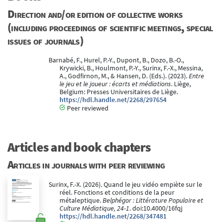
Direction and/or edition of collective works
(including proceedings of scientific meetings, special
issues of journals)
Barnabé, F., Hurel, P.-Y., Dupont, B., Dozo, B.-O.,
Krywicki, B., Houlmont, P.-Y., Surinx, F.-X., Messina,
A., Godfirnon, M., & Hansen, D. (Eds.). (2023).
Entre
le jeu et le joueur : écarts et médiations
. Liège,
Belgium: Presses Universitaires de Liège.
https://hdl.handle.net/2268/297654
Peer reviewed
Articles and book chapters
Articles in journals with peer reviewing
Surinx, F.-X. (2026). Quand le jeu vidéo empiète sur le
réel. Fonctions et conditions de la peur
métaleptique.
Belphégor : Littérature Populaire et
Culture Médiatique, 24-1
. doi:10.4000/16fqj
https://hdl.handle.net/2268/347481