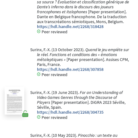
sa source ? Évaluation et classification générique de
Dante’s Inferno dans le discours des joueurs
francophones et italophones
[Paper presentation].
Dante en Belgique francophone. De la traduction
aux transcréations sémiotiques, Mons, Belgium.
https://hdl.handle.net/2268/318428
Peer reviewed
Surinx, F.-X. (13 October 2023).
Quand le jeu empiète sur
le réel. Fonctions et conditions des « émotions
métaleptiques »
[Paper presentation]. Assises CPM,
Paris, France.
https://hdl.handle.net/2268/307858
Peer reviewed
Surinx, F.-X. (19 June 2023).
For an Understanding of
Video Games Genres through the Discourse of
Players
[Paper presentation]. DiGRA 2023 Séville,
Séville, Spain.
https://hdl.handle.net/2268/304735
Peer reviewed
Surinx, F.-X. (10 May 2023).
Pinocchio : un texte au