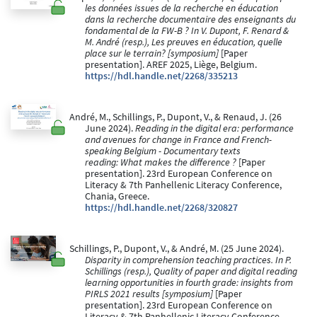
les données issues de la recherche en éducation
dans la recherche documentaire des enseignants du
fondamental de la FW-B ? In V. Dupont, F. Renard &
M. André (resp.), Les preuves en éducation, quelle
place sur le terrain? [symposium]
[Paper
presentation]. AREF 2025, Liège, Belgium.
https://hdl.handle.net/2268/335213
André, M., Schillings, P., Dupont, V., & Renaud, J. (26
June 2024).
Reading in the digital era: performance
and avenues for change in France and French-
speaking Belgium - Documentary texts
reading: What makes the difference ?
[Paper
presentation]. 23rd European Conference on
Literacy & 7th Panhellenic Literacy Conference,
Chania, Greece.
https://hdl.handle.net/2268/320827
Schillings, P., Dupont, V., & André, M. (25 June 2024).
Disparity in comprehension teaching practices. In P.
Schillings (resp.), Quality of paper and digital reading
learning opportunities in fourth grade: insights from
PIRLS 2021 results [symposium]
[Paper
presentation]. 23rd European Conference on
Literacy & 7th Panhellenic Literacy Conference,