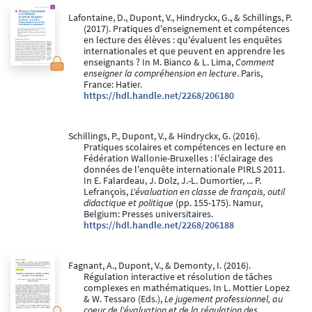
Lafontaine, D., Dupont, V., Hindryckx, G., & Schillings, P.
(2017). Pratiques d'enseignement et compétences
en lecture des élèves : qu'évaluent les enquêtes
internationales et que peuvent en apprendre les
enseignants ? In M. Bianco & L. Lima,
Comment
enseigner la compréhension en lecture
. Paris,
France: Hatier.
https://hdl.handle.net/2268/206180
Schillings, P., Dupont, V., & Hindryckx, G. (2016).
Pratiques scolaires et compétences en lecture en
Fédération Wallonie-Bruxelles : l'éclairage des
données de l'enquête internationale PIRLS 2011.
In E. Falardeau, J. Dolz, J.-L. Dumortier, ... P.
Lefrançois,
L'évaluation en classe de français, outil
didactique et politique
(pp. 155-175). Namur,
Belgium: Presses universitaires.
https://hdl.handle.net/2268/206188
Fagnant, A., Dupont, V., & Demonty, I. (2016).
Régulation interactive et résolution de tâches
complexes en mathématiques. In L. Mottier Lopez
& W. Tessaro (Eds.),
Le jugement professionnel, au
coeur de l'évaluation et de la régulation des