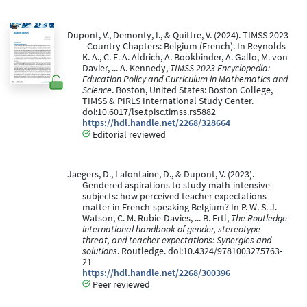
Dupont, V., Demonty, I., & Quittre, V. (2024). TIMSS 2023
- Country Chapters: Belgium (French). In Reynolds
K. A., C. E. A. Aldrich, A. Bookbinder, A. Gallo, M. von
Davier, ... A. Kennedy,
TIMSS 2023 Encyclopedia:
Education Policy and Curriculum in Mathematics and
Science
. Boston, United States: Boston College,
TIMSS & PIRLS International Study Center.
doi:10.6017/lse.tpisc.timss.rs5882
https://hdl.handle.net/2268/328664
Editorial reviewed
Jaegers, D., Lafontaine, D., & Dupont, V. (2023).
Gendered aspirations to study math-intensive
subjects: how perceived teacher expectations
matter in French-speaking Belgium? In P. W. S. J.
Watson, C. M. Rubie-Davies, ... B. Ertl,
The Routledge
international handbook of gender, stereotype
threat, and teacher expectations: Synergies and
solutions
. Routledge. doi:10.4324/9781003275763-
21
https://hdl.handle.net/2268/300396
Peer reviewed