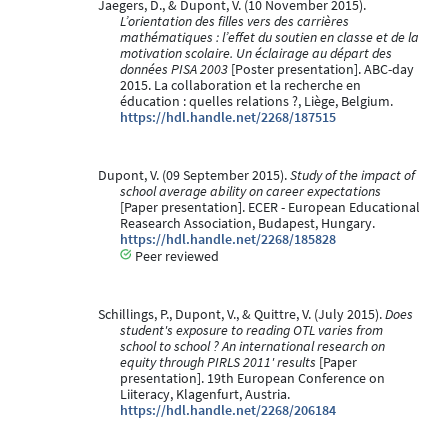
Jaegers, D., & Dupont, V. (10 November 2015).
L’orientation des filles vers des carrières
mathématiques : l’effet du soutien en classe et de la
motivation scolaire. Un éclairage au départ des
données PISA 2003
[Poster presentation]. ABC-day
2015. La collaboration et la recherche en
éducation : quelles relations ?, Liège, Belgium.
https://hdl.handle.net/2268/187515
Dupont, V. (09 September 2015).
Study of the impact of
school average ability on career expectations
[Paper presentation]. ECER - European Educational
Reasearch Association, Budapest, Hungary.
https://hdl.handle.net/2268/185828
Peer reviewed
Schillings, P., Dupont, V., & Quittre, V. (July 2015).
Does
student's exposure to reading OTL varies from
school to school ? An international research on
equity through PIRLS 2011' results
[Paper
presentation]. 19th European Conference on
Liiteracy, Klagenfurt, Austria.
https://hdl.handle.net/2268/206184