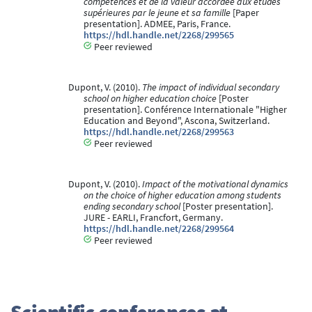
compétences et de la valeur accordée aux études
supérieures par le jeune et sa famille
[Paper
presentation]. ADMEE, Paris, France.
https://hdl.handle.net/2268/299565
Peer reviewed
Dupont, V. (2010).
The impact of individual secondary
school on higher education choice
[Poster
presentation]. Conférence Internationale "Higher
Education and Beyond", Ascona, Switzerland.
https://hdl.handle.net/2268/299563
Peer reviewed
Dupont, V. (2010).
Impact of the motivational dynamics
on the choice of higher education among students
ending secondary school
[Poster presentation].
JURE - EARLI, Francfort, Germany.
https://hdl.handle.net/2268/299564
Peer reviewed
Scientific conferences at