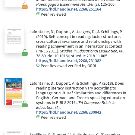
Paedagogica Experimentalis, LVII
(2), 125-160.
https://hdl.handle.net/2268/251164
Peer reviewed
Lafontaine, D., Dupont, V., Jaegers, D., & Schillings, P.
(2019). Self-concept in reading: factor structure,
cross-cultural invariance and relationships with
reading achievement in an international context
(PIRLS 2011).
Studies in Educational Evaluation, 60
,
78-89. doi:10.1016/j.stueduc.2018.11.005
https://hdl.handle.net/2268/231382
Peer Reviewed verified by ORBi
Lafontaine, D., Dupont, V., & Schillings, P. (2018). Does
reading literacy instruction vary according to
language or culture? Similarities and differences in
English-, German- and French-speaking education
systems in PIRLS 2016.
IEA Compass: Briefs in
Education
, (4).
https://hdl.handle.net/2268/230842
Peer reviewed
Schillings, P., Dupont, V., & Hindryckx, G. (December