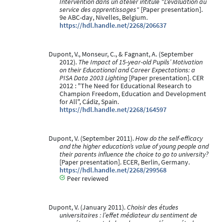
Intervention dans un atelier intitulé "L'évaluation au
service des apprentissages"
[Paper presentation].
9e ABC-day, Nivelles, Belgium.
https://hdl.handle.net/2268/206637
Dupont, V., Monseur, C., & Fagnant, A. (September
2012).
The Impact of 15-year-old Pupils’ Motivation
on their Educational and Career Expectations: a
PISA Data 2003 Lighting
[Paper presentation]. CER
2012 : "The Need for Educational Research to
Champion Freedom, Education and Development
for All", Cádiz, Spain.
https://hdl.handle.net/2268/164597
Dupont, V. (September 2011).
How do the self-efficacy
and the higher education’s value of young people and
their parents influence the choice to go to university?
[Paper presentation]. ECER, Berlin, Germany.
https://hdl.handle.net/2268/299568
Peer reviewed
Dupont, V. (January 2011).
Choisir des études
universitaires : l’effet médiateur du sentiment de