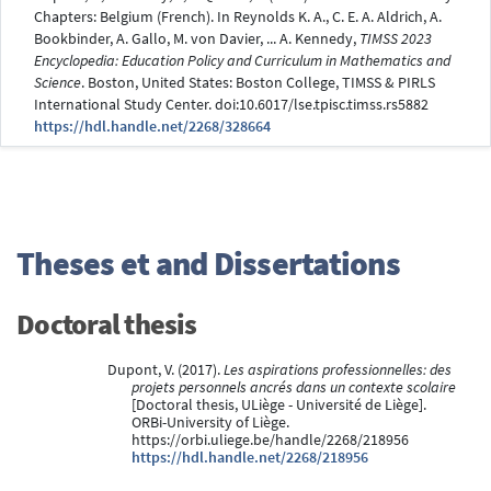
Chapters: Belgium (French). In Reynolds K. A., C. E. A. Aldrich, A.
Bookbinder, A. Gallo, M. von Davier, ... A. Kennedy,
TIMSS 2023
Encyclopedia: Education Policy and Curriculum in Mathematics and
Science
. Boston, United States: Boston College, TIMSS & PIRLS
International Study Center. doi:10.6017/lse.tpisc.timss.rs5882
https://hdl.handle.net/2268/328664
Theses et and Dissertations
Doctoral thesis
Dupont, V. (2017).
Les aspirations professionnelles: des
projets personnels ancrés dans un contexte scolaire
[Doctoral thesis, ULiège - Université de Liège].
ORBi-University of Liège.
https://orbi.uliege.be/handle/2268/218956
https://hdl.handle.net/2268/218956