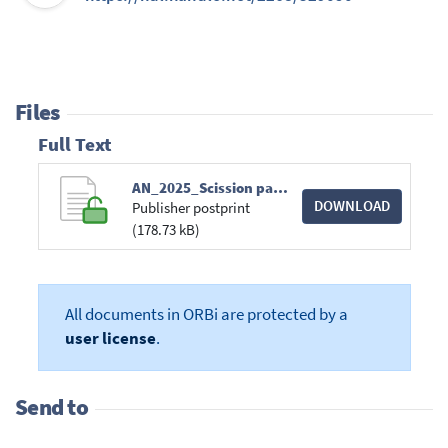
Files
Full Text
AN_2025_Scission partielle_JDF.pdf
DOWNLOAD
Publisher postprint
(178.73 kB)
All documents in ORBi are protected by a
user license
.
Send to