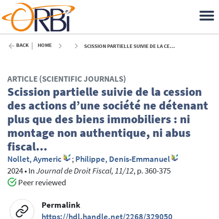
BACK
HOME
SCISSION PARTIELLE SUIVIE DE LA CESSION DES ACTIONS D’UNE SOCIÉTÉ NE DÉTENANT PLUS QUE DES BIENS IMMOBILIERS : NI MONTAGE NON AUTHENTIQUE, NI ABUS FISCAL… - 2024
ARTICLE (SCIENTIFIC JOURNALS)
Scission partielle suivie de la cession
des actions d’une société ne détenant
plus que des biens immobiliers : ni
montage non authentique, ni abus
fiscal…
Nollet, Aymeric
;
Philippe, Denis-Emmanuel
2024
•
In
Journal de Droit Fiscal, 11/12
, p. 360-375
Peer reviewed
Permalink
https://hdl.handle.net/2268/329050