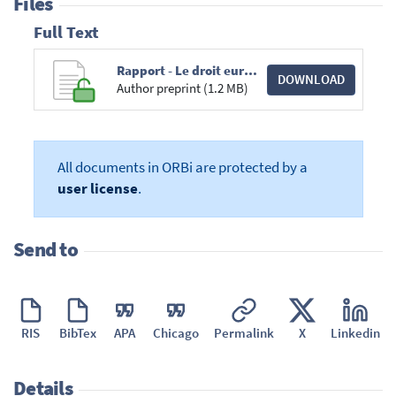
Files
Full Text
Rapport - Le droit européen de la concurrence face aux enjeux de la mondialisation - Report - EU Competition law enforcement and the challenges of globalisation.pdf
DOWNLOAD
Author preprint (1.2 MB)
All documents in ORBi are protected by a
user license
.
Send to
RIS
BibTex
APA
Chicago
Permalink
X
Linkedin
Details