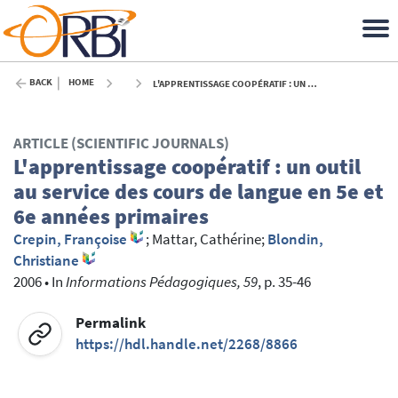
BACK
HOME
L'APPRENTISSAGE COOPÉRATIF : UN OUTIL AU SERVICE DES COURS DE LANGUE EN 5E ET 6E ANNÉES PRIMAIRES - 2006
ARTICLE (SCIENTIFIC JOURNALS)
L'apprentissage coopératif : un outil
au service des cours de langue en 5e et
6e années primaires
Crepin, Françoise
;
Mattar, Cathérine
;
Blondin,
Christiane
2006
•
In
Informations Pédagogiques, 59
, p. 35-46
Permalink
https://hdl.handle.net/2268/8866