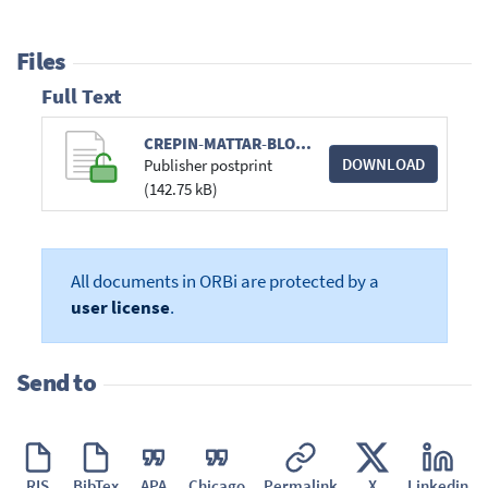
Files
Full Text
CREPIN-MATTAR-BLONDIN-BIP-59-2006.pdf
DOWNLOAD
Publisher postprint
(142.75 kB)
All documents in ORBi are protected by a
user license
.
Send to
RIS
BibTex
APA
Chicago
Permalink
X
Linkedin