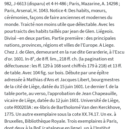
982, J-6613 (disparu) et 4-H-486 ; Paris, Mazarine, A. 14298 ;
Paris, Arsenal, H. 1043. Notice 4: Des habits, mœurs,
cérémonies, façons de faire anciennes et modernes du
monde. Traicté non moins utile que délectable. Avec les
pourtraicts des habits taillés par jean de Glen. Liégeois.
Divisé –en deux parties. Partie première : des principales
nations, provinces, régions et villes de l’Europe. A Liege.
Chez J. de Glen, demeurant en la rue dite Gerarderie, à l’Escu
d’or. 1601. In-8°, de 8 ff. lim., 218 ff. ch. (la pagination est
défectueuse : les ff. 129 à 168 sont chiffrés 179 à 218) et 13 ff.
de table. Avec 104 fig. sur bois. Débute par une épître
adressée à Mathias d’Ans et Jacques Libert, bourgmestres
de la cité de Liège, datée du 15 juin 1601. Le dernier f. de la
table porte, au verso, l’approbation de Jean Chapeauille,
vicaire de Liège, datée du 12 juin 1601. Université de Liège,
cote R00203A : ex-libris de Bartholomé Van den Kerckhove,
1775. Un autre exemplaire sous la cote XX.74.17. Un ex. à
Bruxelles, Bibliothèque Royale. Trois exemplaires à Paris,
dont deux à la BnF (catalogue en ligne), un à l’Institut