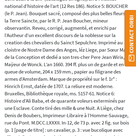
national d’histoire de l’art (12 Res 186). Notice 5: BOUCHER
(le P. Jean). Bouquet sacré, composé des plus belles fleurs de
CONTACT ORBI
la Terre Saincte, par le R. P. Jean Boucher, mineur
observantin. Reveu, corrigé, augmenté, et enrichi par
l’Autheur d’un excellent discours de la noblesse sur la
creation des chevaliers du Sainct Sepulchre. Imprimé au
cloistre de Nostre Dame des Anges, léz Liege, par Sœur Marie
de la Conception et dedié a son tres-cher Pere Jean Wirix,
Maÿeur de Wonck. L’an 1660. 394 ff. plus un de garde et en
queue de volume, 204 x 159 mm., papier au filigrane des
armes d’Amsterdam. Marque de propriété sur le f. 1r° :
Hinrich Ernst, datée de 1707. La reliure est moderne.
Bruxelles, Bibliothèque royale, ms. 5157-61. Notice 6:
Histoire d’Ali Baba, et de quarante voleurs exterminés par
une Esclave. Conte tiré des mille & une Nuit. A Liège, chez
Denis de Boubers, Imprimeur-Libraire à l’Homme-Sauvage,
rue du Pont. M.DCC.LXXXII. In-12, de 73 p. avec 2 fig. sur bois
(p. 1 [page de titre] : un cavalier, p. 3 : vue bucolique avec