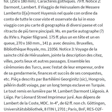
fol. (250 x 180 mm). Caractères gothiques. 79 ff. Notice 2:
Darmont, Lambert. Il Viaggio de Heirusalem de Messere
Lamberto D[a]rmont Huyensis nel quale con ordine da
conto de tutte le cose viste et osservate da lui in esso
viaggio con piu carte di geographia di diversi paese et col
ritracto de più terre pincipali. Ms. en partie autographe (?)
du XVIe s. Papier filigrané. 175 ff. plus un en tête et un en
queue, 270 x 160 mm., 141 p. avec dessins. Bruxelles,
Bibliothèque Royale, ms. 21056. Notice 3: Voyage de la
saincte cité de Hiérusalem, jointe la description des citez,
villes, ports lieux et autres passages. Ensemble les
cérémonies des Turcs, avec l’estat de leur empereur, ordre
de sa gendarmerie, finances et succès de ses conquestes,
etc. Pièça descrits par Bartélémi Georginitz (sic), Hongrois,
pélérin dudit voiage, par un long temps esclave en Turquie.
Le tout remis en lumière par M. Lambert Darmont Liégeois. A
Liége. Par Léonard Streel Imprimeur juré. Aux dépens de
Lambert de la Coste, MDC. In-4°, de 62 ff. non ch. Göttingen,
Universitätsbibliothek, 8 ITIN I, 2701 ; Paris, BnF, RES-O2F-