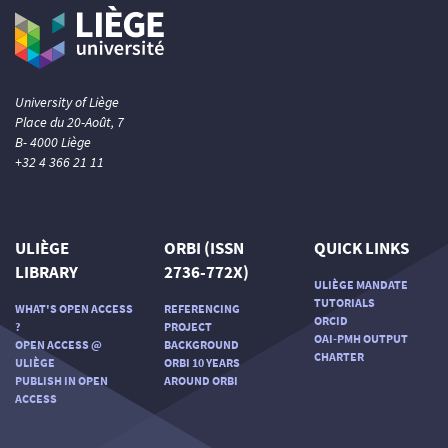
University of Liège
Place du 20-Août, 7
B- 4000 Liège
+32 4 366 21 11
ULIÈGE
ORBI (ISSN
QUICK LINKS
LIBRARY
2736-772X)
ULIÈGE MANDATE
TUTORIALS
WHAT'S OPEN ACCESS
REFERENCING
ORCID
?
PROJECT
OAI-PMH OUTPUT
OPEN ACCESS @
BACKGROUND
CHARTER
ULIÈGE
ORBI 10 YEARS
PUBLISH IN OPEN
AROUND ORBI
ACCESS