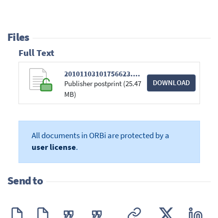
Files
Full Text
20101103101756623.pdf
DOWNLOAD
Publisher postprint (25.47
MB)
All documents in ORBi are protected by a
user license
.
Send to