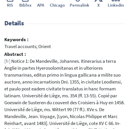
RIS
BibTex
APA
Chicago
Permalink
X
Linkedin
Details
Keywords :
Travel accounts; Orient
Abstract :
[fr]
Notice 1: De Mandeville, Johannes. Itinerarius a terra
Anglie in partes Hyerosolomitanas et in ulteriores
transmarinas, editus primo in lingua gallicana a milite suo
auctore, anno incarnationis Dni. 1355, in civitate Leodiensi,
et paulo post eadem civitate translatus in hanc formam
latinam. Université de Liège, ms. 354 (ff. 13-55). Copié par
Goeswin de Susteren du couvent des Croisiers à Huy en 1458.
Université de Liège, ms. Wittert 99 (77 ff.). XVe s. De
Mandeville, Jean. Voyage, [Lyon, Nicolas Philippe et Marc
Reinhart, avant 1483]. Université de Liège, cote XV C 66. In-