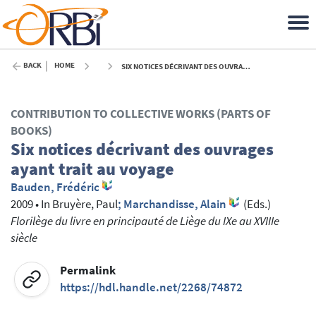
BACK
HOME
SIX NOTICES DÉCRIVANT DES OUVRAGES AYANT TRAIT AU VOYAGE - 2009
CONTRIBUTION TO COLLECTIVE WORKS (PARTS OF
BOOKS)
Six notices décrivant des ouvrages
ayant trait au voyage
Bauden, Frédéric
2009
•
In
Bruyère, Paul
; Marchandisse, Alain
(Eds.)
Florilège du livre en principauté de Liège du IXe au XVIIIe
siècle
Permalink
https://hdl.handle.net/2268/74872