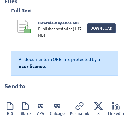
Files
Full Text
Interview agence europe.pdf
DOWNLOAD
Publisher postprint (1.17
MB)
All documents in ORBi are protected by a
user license
.
Send to
RIS
BibTex
APA
Chicago
Permalink
X
Linkedin