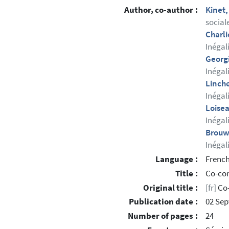
Author, co-author :
Kinet,
social
Charli
Inégal
Georgi
Inégal
Linch
Inégal
Loisea
Inégal
Brouwi
Inégal
Language :
Frenc
Title :
Co-con
Original title :
[fr]
Co-
Publication date :
02 Se
Number of pages :
24