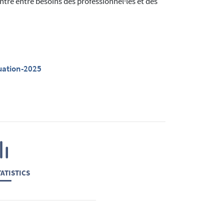
tre entre besoins des professionnel·les et des
uation-2025
ATISTICS