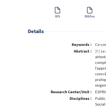
RIS
BibTex
Details
Keywords :
Co-con
Abstract :
[fr]
Le 
attent
compte
l’appr
concrè
pratiq
exigen
Research Center/Unit :
ESPRI
Disciplines :
Public
Social