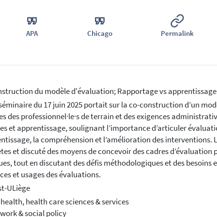
APA
Chicago
Permalink
struction du modèle d'évaluation; Rapportage vs apprentissage
séminaire du 17 juin 2025 portait sur la co-construction d’un modè
es des professionnel·le·s de terrain et des exigences administrative
s et apprentissage, soulignant l’importance d’articuler évaluati
entissage, la compréhension et l’amélioration des interventions. 
tes et discuté des moyens de concevoir des cadres d’évaluation pe
ues, tout en discutant des défis méthodologiques et des besoins 
ces et usages des évaluations.
st-ULiège
 health, health care sciences & services
 work & social policy