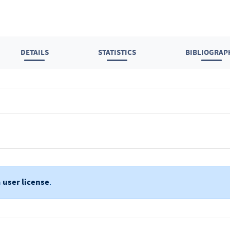
DETAILS
STATISTICS
BIBLIOGRAP
a
user license
.