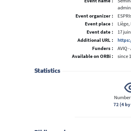
Event name :
Sémina
admini
Event organizer :
ESPRI
Event place :
Liège,
Event date :
17 jui
Additional URL :
https
Funders :
AVIQ -
Available on ORBi :
since 
Statistics
Number 
72 (4 by