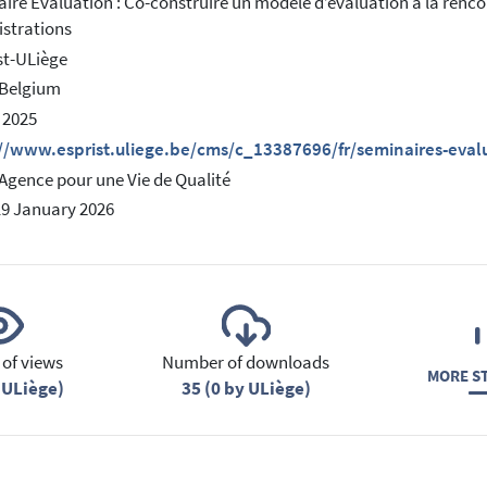
ire Evaluation : Co-construire un modèle d’évaluation à la rencon
strations
st-ULiège
 Belgium
n 2025
://www.esprist.uliege.be/cms/c_13387696/fr/seminaires-eval
 Agence pour une Vie de Qualité
19 January 2026
of views
Number of downloads
MORE ST
 ULiège)
35 (0 by ULiège)