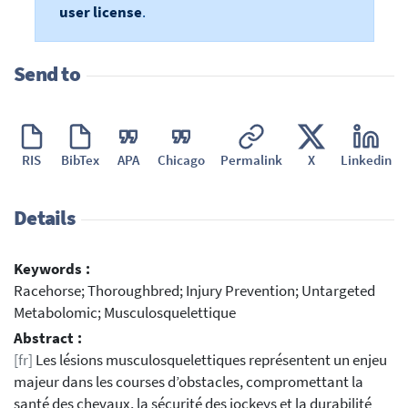
user license
.
Send to
RIS
BibTex
APA
Chicago
Permalink
X
Linkedin
Details
Keywords :
Racehorse; Thoroughbred; Injury Prevention; Untargeted
Metabolomic; Musculosquelettique
Abstract :
[fr]
Les lésions musculosquelettiques représentent un enjeu
majeur dans les courses d’obstacles, compromettant la
santé des chevaux, la sécurité des jockeys et la durabilité