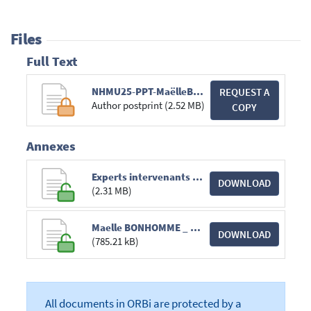
Files
Full Text
NHMU25-PPT-MaëlleBonhomme.pdf
REQUEST A
Author postprint (2.52 MB)
COPY
Annexes
Experts intervenants au salon Normandy Horse Meet Up _ Normandy Horse Meet'Up.pdf
DOWNLOAD
(2.31 MB)
Maelle BONHOMME _ Normandy Horse Meet'Up.pdf
DOWNLOAD
(785.21 kB)
All documents in ORBi are protected by a