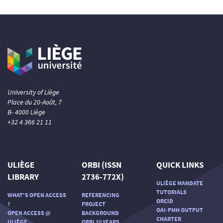
University of Liège
Place du 20-Août, 7
B- 4000 Liège
+32 4 366 21 11
ULIÈGE
ORBI (ISSN
QUICK LINKS
LIBRARY
2736-772X)
ULIÈGE MANDATE
TUTORIALS
WHAT'S OPEN ACCESS
REFERENCING
ORCID
?
PROJECT
OAI-PMH OUTPUT
OPEN ACCESS @
BACKGROUND
CHARTER
ULIÈGE
ORBI 10 YEARS