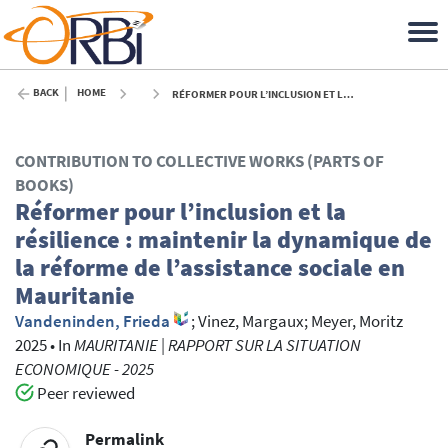
BACK
HOME
RÉFORMER POUR L’INCLUSION ET LA RÉSILIENCE : MAINTENIR LA DYNAMIQUE DE LA RÉFORME DE L’ASSISTANCE SOCIALE EN MAURITANIE - 2025
CONTRIBUTION TO COLLECTIVE WORKS (PARTS OF
BOOKS)
Réformer pour l’inclusion et la
résilience : maintenir la dynamique de
la réforme de l’assistance sociale en
Mauritanie
Vandeninden, Frieda
;
Vinez, Margaux
;
Meyer, Moritz
2025
•
In
MAURITANIE | RAPPORT SUR LA SITUATION
ECONOMIQUE - 2025
Peer reviewed
Permalink