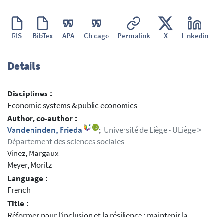
RIS
BibTex
APA
Chicago
Permalink
X
Linkedin
Details
Disciplines :
Economic systems & public economics
Author, co-author :
Vandeninden, Frieda
;
Université de Liège - ULiège >
Département des sciences sociales
Vinez, Margaux
Meyer, Moritz
Language :
French
Title :
Réformer pour l’inclusion et la résilience : maintenir la