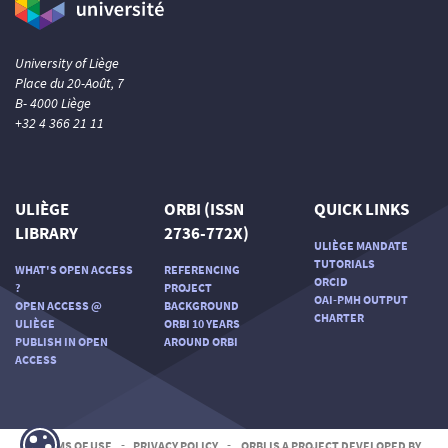
University of Liège
Place du 20-Août, 7
B- 4000 Liège
+32 4 366 21 11
ULIÈGE
ORBI (ISSN
QUICK LINKS
LIBRARY
2736-772X)
ULIÈGE MANDATE
TUTORIALS
WHAT'S OPEN ACCESS
REFERENCING
ORCID
?
PROJECT
OAI-PMH OUTPUT
OPEN ACCESS @
BACKGROUND
CHARTER
ULIÈGE
ORBI 10 YEARS
PUBLISH IN OPEN
AROUND ORBI
ACCESS
TERMS OF USE
-
PRIVACY POLICY
-
ORBI IS A PROJECT DEVELOPED BY