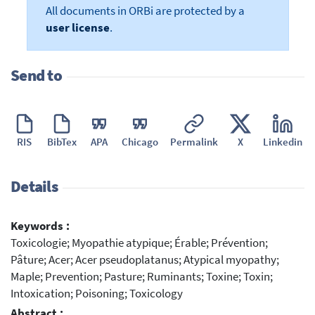
All documents in ORBi are protected by a
user license
.
Send to
RIS
BibTex
APA
Chicago
Permalink
X
Linkedin
Details
Keywords :
Toxicologie; Myopathie atypique; Érable; Prévention;
Pâture; Acer; Acer pseudoplatanus; Atypical myopathy;
Maple; Prevention; Pasture; Ruminants; Toxine; Toxin;
Intoxication; Poisoning; Toxicology
Abstract :