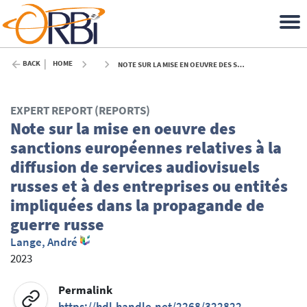
BACK
HOME
NOTE SUR LA MISE EN OEUVRE DES SANCTIONS EUROPÉENNES RELATIVES À LA DIFFUSION DE SERVICES AUDIOVISUELS RUSSES ET À DES ENTREPRISES OU ENTITÉS IMPLIQUÉES DANS LA PROPAGANDE DE GUERRE RUSSE - 2023
EXPERT REPORT (REPORTS)
Note sur la mise en oeuvre des
sanctions européennes relatives à la
diffusion de services audiovisuels
russes et à des entreprises ou entités
impliquées dans la propagande de
guerre russe
Lange, André
2023
Permalink
https://hdl.handle.net/2268/322822