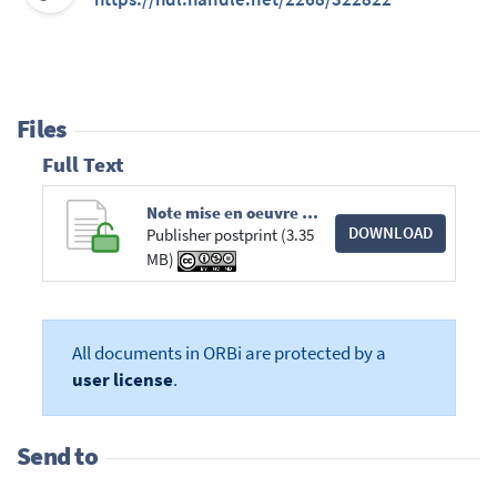
Files
Full Text
Note mise en oeuvre sanctions version mise à jour 13 -6-2023_compressed.pdf
DOWNLOAD
Publisher postprint (3.35
MB)
All documents in ORBi are protected by a
user license
.
Send to