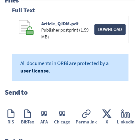
Files
Full Text
Article_QJDM.pdf
DOWNLOAD
Publisher postprint (1.59
MB)
All documents in ORBi are protected by a
user license
.
Send to
RIS
BibTex
APA
Chicago
Permalink
X
Linkedin