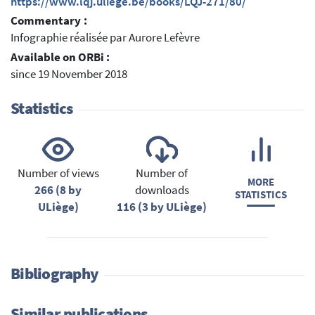
https://www.lqj.uliege.be/books/LQJ-271/80/
Commentary :
Infographie réalisée par Aurore Lefèvre
Available on ORBi :
since 19 November 2018
Statistics
Number of views
Number of
MORE
266 (8 by
downloads
STATISTICS
ULiège)
116 (3 by ULiège)
Bibliography
Similar publications