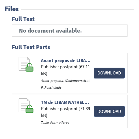
Files
Full Text
No document available.
Full Text Parts
Avant-propos de LIBAMWATHELET_20180813.pdf
Publisher postprint (67.11
DOWNLOAD
kB)
Avant-propos J. Wildemeersch et
P. Paschalidis
TM de LIBAMWATHELET_20180813-3.pdf
Publisher postprint (71.39
DOWNLOAD
kB)
Table des matières