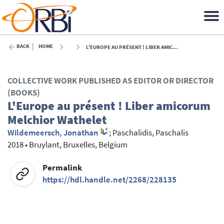
BACK
HOME
L'EUROPE AU PRÉSENT ! LIBER AMICORUM MELCHIOR WATHELET - 2018
COLLECTIVE WORK PUBLISHED AS EDITOR OR DIRECTOR
(BOOKS)
L'Europe au présent ! Liber amicorum
Melchior Wathelet
Wildemeersch, Jonathan
;
Paschalidis, Paschalis
2018
•
Bruylant, Bruxelles, Belgium
Permalink
https://hdl.handle.net/2268/228135