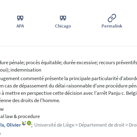
APA
Chicago
Permalink
ure pénale; procès équitable; durée excessive; recours préventifs;
 (oui); indemnisation
jugement commenté présente la principale particularité d'aborder 
 en cas de dépassement du délai raisonnable d'une procédure pén
 à mettre en perspective cette décision avec l'arrêt Panju c. Bel
enne des droits de l'homme.
aw
al law & procedure
ls, Olivier
;
Université de Liège > Département de droit > Dro
h