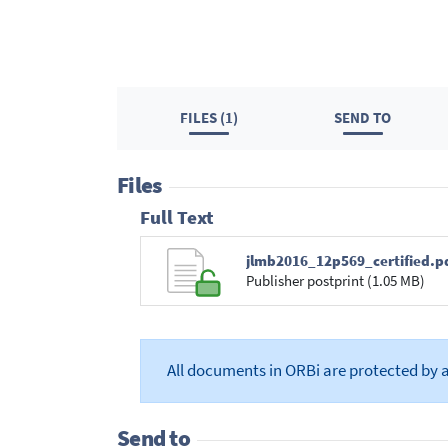
FILES (1)
SEND TO
Files
Full Text
jlmb2016_12p569_certified.p
Publisher postprint (1.05 MB)
All documents in ORBi are protected by 
Send to