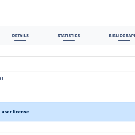
DETAILS
STATISTICS
BIBLIOGRAP
df
a
user license
.