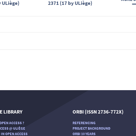
y ULiège)
2371 (17 by ULiège)
E LIBRARY
ORBI (ISSN 2736-772X)
OPEN ACCESS ?
REFERENCING
CESS @ ULIÈGE
PROJECT BACKGROUND
 IN OPEN ACCESS
ORBI 10 YEARS