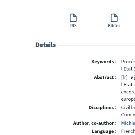
RIS
BibTex
Details
Keywords :
Procéd
l'Etat
Abstract :
[fr]
Le 
l'Etat
encore
europé
Disciplines :
Civil l
Crimin
Author, co-author :
Michie
Language :
Frenc