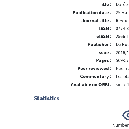
Title :
Durée 
Publication date :
25 Mar
Journal title :
Revue 
ISSN :
0774-8
eISSN :
2566-1
Publisher :
De Boe
Issue :
2016/
Pages :
569-57
Peer reviewed :
Peer r
Commentary :
Les ob
Available on ORBi :
since 
Statistics
Number 