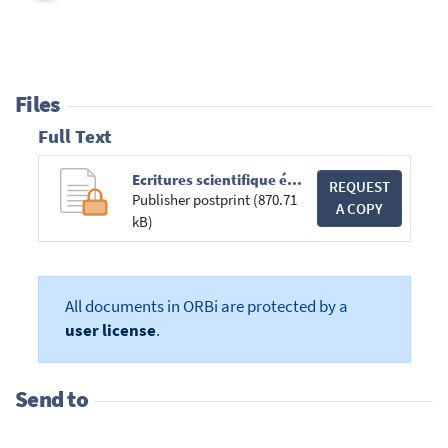
Files
Full Text
Ecritures scientifique écriture sous contraintes - JM Defays079.pdf
REQUEST
Publisher postprint (870.71
A COPY
kB)
All documents in ORBi are protected by a
user license
.
Send to