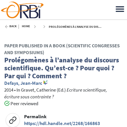
BACK
HOME
PROLÉGOMÈNES À L’ANALYSE DU DISCOURS SCIENTIFIQUE. QU’EST-CE ? POUR QUOI ? PAR QUI ? COMMENT ? - 2014
PAPER PUBLISHED IN A BOOK (SCIENTIFIC CONGRESSES
AND SYMPOSIUMS)
Prolégomènes à l’analyse du discours
scientifique. Qu’est-ce ? Pour quoi ?
Par qui ? Comment ?
Defays, Jean-Marc
2014
•
In
Gravet, Catherine
(Ed.)
Ecriture scientifique,
écriture sous contrainte ?
Peer reviewed
Permalink
https://hdl.handle.net/2268/166863