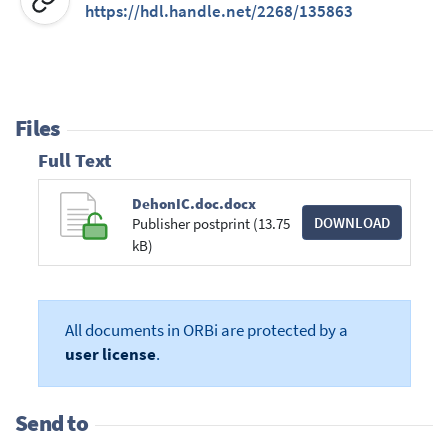
https://hdl.handle.net/2268/135863
Files
Full Text
DehonIC.doc.docx
DOWNLOAD
Publisher postprint (13.75
kB)
All documents in ORBi are protected by a
user license
.
Send to