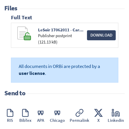
Files
Full Text
LeSoir 17062011 - Carte blanche - Les vertus oubliées.pdf
DOWNLOAD
Publisher postprint
(121.13 kB)
All documents in ORBi are protected by a
user license
.
Send to
RIS
BibTex
APA
Chicago
Permalink
X
Linkedin