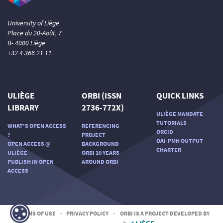
University of Liège
Place du 20-Août, 7
B- 4000 Liège
+32 4 366 21 11
ULIÈGE
ORBI (ISSN
QUICK LINKS
LIBRARY
2736-772X)
ULIÈGE MANDATE
TUTORIALS
WHAT'S OPEN ACCESS
REFERENCING
ORCID
?
PROJECT
OAI-PMH OUTPUT
OPEN ACCESS @
BACKGROUND
CHARTER
ULIÈGE
ORBI 10 YEARS
PUBLISH IN OPEN
AROUND ORBI
ACCESS
TERMS OF USE
-
PRIVACY POLICY
-
ORBI IS A PROJECT DEVELOPED BY