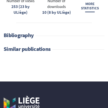
Number of views
Number of
MORE
253 (23 by
downloads
STATISTICS
ULiège)
10 (8 by ULiège)
Bibliography
Similar publications