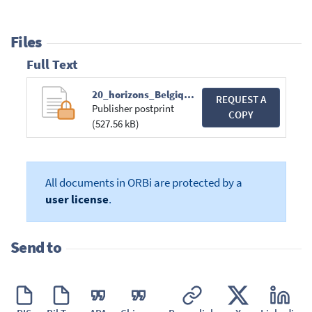
Files
Full Text
20_horizons_Belgique-2.pdf
REQUEST A
Publisher postprint
COPY
(527.56 kB)
All documents in ORBi are protected by a
user license
.
Send to