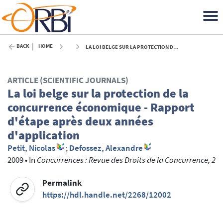
BACK
HOME
LA LOI BELGE SUR LA PROTECTION DE LA CONCURRENCE ÉCONOMIQUE - RAPPORT D'ÉTAPE APRÈS DEUX ANNÉES D'APPLICATION - 2009
ARTICLE (SCIENTIFIC JOURNALS)
La loi belge sur la protection de la
concurrence économique - Rapport
d'étape après deux années
d'application
Petit, Nicolas
;
Defossez, Alexandre
2009
•
In
Concurrences : Revue des Droits de la Concurrence, 2
Permalink
https://hdl.handle.net/2268/12002