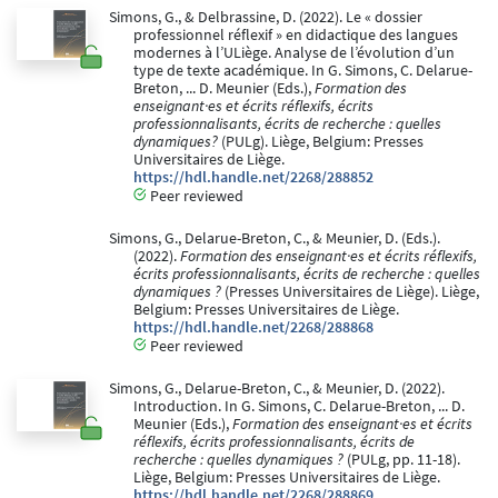
Simons, G., & Delbrassine, D. (2022). Le « dossier
professionnel réflexif » en didactique des langues
modernes à l’ULiège. Analyse de l’évolution d’un
type de texte académique. In G. Simons, C. Delarue-
Breton, ... D. Meunier (Eds.),
Formation des
enseignant·es et écrits réflexifs, écrits
professionnalisants, écrits de recherche : quelles
dynamiques?
(PULg). Liège, Belgium: Presses
Universitaires de Liège.
https://hdl.handle.net/2268/288852
Peer reviewed
Simons, G., Delarue-Breton, C., & Meunier, D. (Eds.).
(2022).
Formation des enseignant·es et écrits réflexifs,
écrits professionnalisants, écrits de recherche : quelles
dynamiques ?
(Presses Universitaires de Liège). Liège,
Belgium: Presses Universitaires de Liège.
https://hdl.handle.net/2268/288868
Peer reviewed
Simons, G., Delarue-Breton, C., & Meunier, D. (2022).
Introduction. In G. Simons, C. Delarue-Breton, ... D.
Meunier (Eds.),
Formation des enseignant·es et écrits
réflexifs, écrits professionnalisants, écrits de
recherche : quelles dynamiques ?
(PULg, pp. 11-18).
Liège, Belgium: Presses Universitaires de Liège.
https://hdl.handle.net/2268/288869