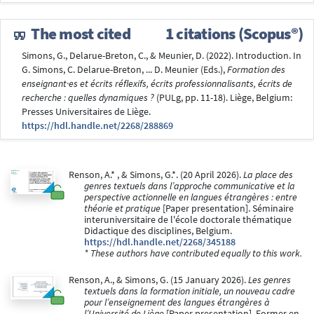
The most cited
1 citations (Scopus®)
Simons, G., Delarue-Breton, C., & Meunier, D. (2022). Introduction. In
G. Simons, C. Delarue-Breton, ... D. Meunier (Eds.),
Formation des
enseignant·es et écrits réflexifs, écrits professionnalisants, écrits de
recherche : quelles dynamiques ?
(PULg, pp. 11-18). Liège, Belgium:
Presses Universitaires de Liège.
https://hdl.handle.net/2268/288869
Renson, A.* , & Simons, G.*. (20 April 2026).
La place des
genres textuels dans l’approche communicative et la
perspective actionnelle en langues étrangères : entre
théorie et pratique
[Paper presentation]. Séminaire
interuniversitaire de l'école doctorale thématique
Didactique des disciplines, Belgium.
https://hdl.handle.net/2268/345188
* These authors have contributed equally to this work.
Renson, A., & Simons, G. (15 January 2026).
Les genres
textuels dans la formation initiale, un nouveau cadre
pour l’enseignement des langues étrangères à
l’Université de Liège
[Paper presentation]. Former en