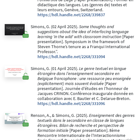
didactique des langues. Les (genres de) textes et
leurs entours, Genève, Switzerland.
https://hdl.handle.net/2268/339837
Simons, G. (02 April 2025).
Some thoughts and
suggestions about the idea of interfacing language
learning 'in the wild' with classroom instruction
[Paper
presentation]. Symposium in the framework of
Steven Thorne’s tenure as a Franqui International
Professor.”.
https://hdl.handle.net/2268/331094
Simons, G. (01 April 2025).
Le genre textuel en langue
étrangère dans l’enseignement secondaire en
Belgique francophone : une ressource peu enseignée
(explicitement) mais souvent évaluée
[Paper
presentation]. Journée d'études en l'honneur de
Jacques CRINON. Conférence inaugurale donnée en
collaboration avec E. Bautier et C. Delarue-Breton.
https://hdl.handle.net/2268/331096
Renson, A., & Simons, G. (2025).
Enseignement des genres
textuels dans le secondaire en classe de langues
étrangères. Bilan de recherche et perspective de
formation initiale
[Paper presentation]. 8ème
Rencontre Internationale de l'Interactionnisme