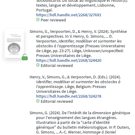
Sociodiscursif. Du social au linguistique et retour(s):
textes, langue et développement, Lisbonne,
Portugal.
https://hdl.handle.net/2268/327691
Peer reviewed
Simons, G., Verpoorten, D., & Henry, V. (2024). Synthèse
et perspectives. In V. Henry, G. Simons, ... D.
Verpoorten,
Identifier, modéliser et surmonter les
obstacles à l'apprentissage
(Presses Universitaires
de Liège, pp. 23-27). Liège, Unknown/unspecified:
Presses Universitaires de Liège.
https://hdl.handle.net/2268/324420
Editorial reviewed
Henry, V., Simons, G., & Verpoorten, D. (Eds.). (2024).
Identifier, modéliser et surmonter les obstacles à
l'apprentissage
. Liège, Belgium: Presses
Universitaires de Liège.
https://hdl.handle.net/2268/324278
Editorial reviewed
Simons, G. (2024). De l'intérêt de la dimension générique
pour l'enseignement des langues étrangères.
Illustration à partir de la "carte d'identité
générique" du bulletin météorologique. In P. Outers,
G. Simons, ... A.-C. Werner,
Hommage à Daniel