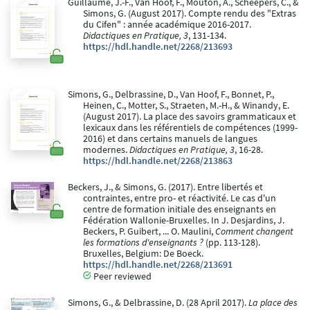
Guillaume, J.-F., Van Hoof, F., Mouton, A., Scheepers, C., &
Simons, G. (August 2017). Compte rendu des "Extras
du Cifen" : année académique 2016-2017.
Didactiques en Pratique, 3
, 131-134.
https://hdl.handle.net/2268/213693
Simons, G., Delbrassine, D., Van Hoof, F., Bonnet, P.,
Heinen, C., Motter, S., Straeten, M.-H., & Winandy, E.
(August 2017). La place des savoirs grammaticaux et
lexicaux dans les référentiels de compétences (1999-
2016) et dans certains manuels de langues
modernes.
Didactiques en Pratique, 3
, 16-28.
https://hdl.handle.net/2268/213863
Beckers, J., & Simons, G. (2017). Entre libertés et
contraintes, entre pro- et réactivité. Le cas d'un
centre de formation initiale des enseignants en
Fédération Wallonie-Bruxelles. In J. Desjardins, J.
Beckers, P. Guibert, ... O. Maulini,
Comment changent
les formations d'enseignants ?
(pp. 113-128).
Bruxelles, Belgium: De Boeck.
https://hdl.handle.net/2268/213691
Peer reviewed
Simons, G., & Delbrassine, D. (28 April 2017).
La place des