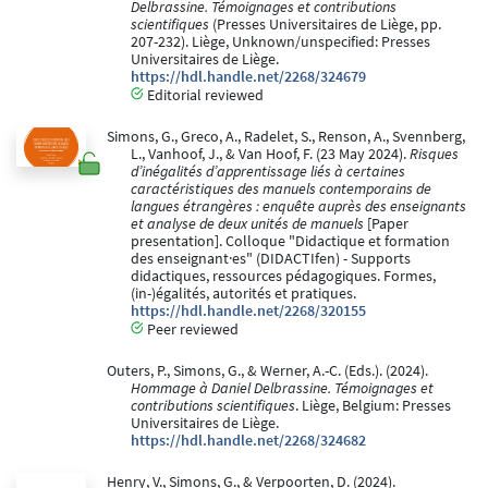
Delbrassine. Témoignages et contributions
scientifiques
(Presses Universitaires de Liège, pp.
207-232). Liège, Unknown/unspecified: Presses
Universitaires de Liège.
https://hdl.handle.net/2268/324679
Editorial reviewed
Simons, G., Greco, A., Radelet, S., Renson, A., Svennberg,
L., Vanhoof, J., & Van Hoof, F. (23 May 2024).
Risques
d’inégalités d’apprentissage liés à certaines
caractéristiques des manuels contemporains de
langues étrangères : enquête auprès des enseignants
et analyse de deux unités de manuels
[Paper
presentation]. Colloque "Didactique et formation
des enseignant·es" (DIDACTIfen) - Supports
didactiques, ressources pédagogiques. Formes,
(in-)égalités, autorités et pratiques.
https://hdl.handle.net/2268/320155
Peer reviewed
Outers, P., Simons, G., & Werner, A.-C. (Eds.). (2024).
Hommage à Daniel Delbrassine. Témoignages et
contributions scientifiques
. Liège, Belgium: Presses
Universitaires de Liège.
https://hdl.handle.net/2268/324682
Henry, V., Simons, G., & Verpoorten, D. (2024).