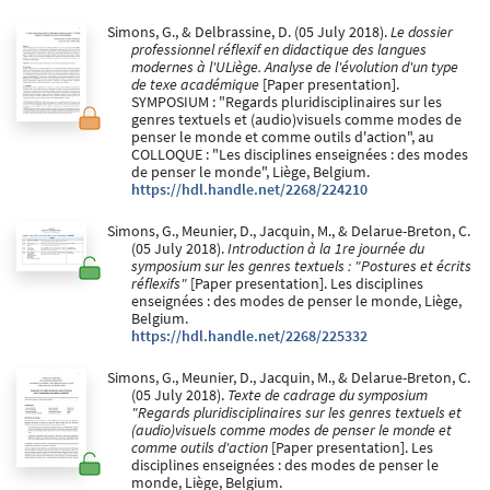
Simons, G., & Delbrassine, D. (05 July 2018).
Le dossier
professionnel réflexif en didactique des langues
modernes à l'ULiège. Analyse de l'évolution d'un type
de texe académique
[Paper presentation].
SYMPOSIUM : "Regards pluridisciplinaires sur les
genres textuels et (audio)visuels comme modes de
penser le monde et comme outils d'action", au
COLLOQUE : "Les disciplines enseignées : des modes
de penser le monde", Liège, Belgium.
https://hdl.handle.net/2268/224210
Simons, G., Meunier, D., Jacquin, M., & Delarue-Breton, C.
(05 July 2018).
Introduction à la 1re journée du
symposium sur les genres textuels : "Postures et écrits
réflexifs"
[Paper presentation]. Les disciplines
enseignées : des modes de penser le monde, Liège,
Belgium.
https://hdl.handle.net/2268/225332
Simons, G., Meunier, D., Jacquin, M., & Delarue-Breton, C.
(05 July 2018).
Texte de cadrage du symposium
"Regards pluridisciplinaires sur les genres textuels et
(audio)visuels comme modes de penser le monde et
comme outils d'action
[Paper presentation]. Les
disciplines enseignées : des modes de penser le
monde, Liège, Belgium.