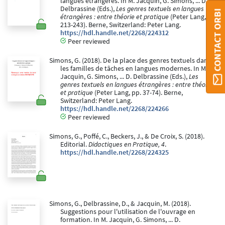
langues étrangères. In M. Jacquin, G. Simons, ... D.
Delbrassine (Eds.),
Les genres textuels en langues
CONTACT ORBI
étrangères : entre théorie et pratique
(Peter Lang, pp.
213-243). Berne, Switzerland: Peter Lang.
https://hdl.handle.net/2268/224312
Peer reviewed
Simons, G. (2018). De la place des genres textuels dans
les familles de tâches en langues modernes. In M.
Jacquin, G. Simons, ... D. Delbrassine (Eds.),
Les
genres textuels en langues étrangères : entre théorie
et pratique
(Peter Lang, pp. 37-74). Berne,
Switzerland: Peter Lang.
https://hdl.handle.net/2268/224266
Peer reviewed
Simons, G., Poffé, C., Beckers, J., & De Croix, S. (2018).
Editorial.
Didactiques en Pratique, 4
.
https://hdl.handle.net/2268/224325
Simons, G., Delbrassine, D., & Jacquin, M. (2018).
Suggestions pour l'utilisation de l'ouvrage en
formation. In M. Jacquin, G. Simons, ... D.