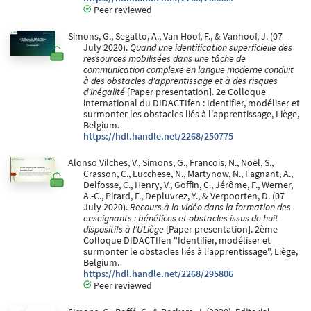
Peer reviewed
Simons, G., Segatto, A., Van Hoof, F., & Vanhoof, J. (07
July 2020).
Quand une identification superficielle des
ressources mobilisées dans une tâche de
communication complexe en langue moderne conduit
à des obstacles d'apprentissage et à des risques
d'inégalité
[Paper presentation]. 2e Colloque
international du DIDACTIfen : Identifier, modéliser et
surmonter les obstacles liés à l'apprentissage, Liège,
Belgium.
https://hdl.handle.net/2268/250775
Alonso Vilches, V., Simons, G., Francois, N., Noël, S.,
Crasson, C., Lucchese, N., Martynow, N., Fagnant, A.,
Delfosse, C., Henry, V., Goffin, C., Jérôme, F., Werner,
A.-C., Pirard, F., Depluvrez, Y., & Verpoorten, D. (07
July 2020).
Recours à la vidéo dans la formation des
enseignants : bénéfices et obstacles issus de huit
dispositifs à l’ULiège
[Paper presentation]. 2ème
Colloque DIDACTIfen "Identifier, modéliser et
surmonter le obstacles liés à l'apprentissage", Liège,
Belgium.
https://hdl.handle.net/2268/295806
Peer reviewed