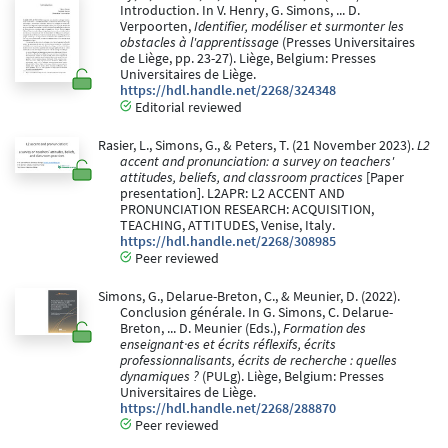
Introduction. In V. Henry, G. Simons, ... D.
Verpoorten,
Identifier, modéliser et surmonter les
obstacles à l'apprentissage
(Presses Universitaires
de Liège, pp. 23-27). Liège, Belgium: Presses
Universitaires de Liège.
https://hdl.handle.net/2268/324348
Editorial reviewed
Rasier, L., Simons, G., & Peters, T. (21 November 2023).
L2
accent and pronunciation: a survey on teachers'
attitudes, beliefs, and classroom practices
[Paper
presentation]. L2APR: L2 ACCENT AND
PRONUNCIATION RESEARCH: ACQUISITION,
TEACHING, ATTITUDES, Venise, Italy.
https://hdl.handle.net/2268/308985
Peer reviewed
Simons, G., Delarue-Breton, C., & Meunier, D. (2022).
Conclusion générale. In G. Simons, C. Delarue-
Breton, ... D. Meunier (Eds.),
Formation des
enseignant·es et écrits réflexifs, écrits
professionnalisants, écrits de recherche : quelles
dynamiques ?
(PULg). Liège, Belgium: Presses
Universitaires de Liège.
https://hdl.handle.net/2268/288870
Peer reviewed