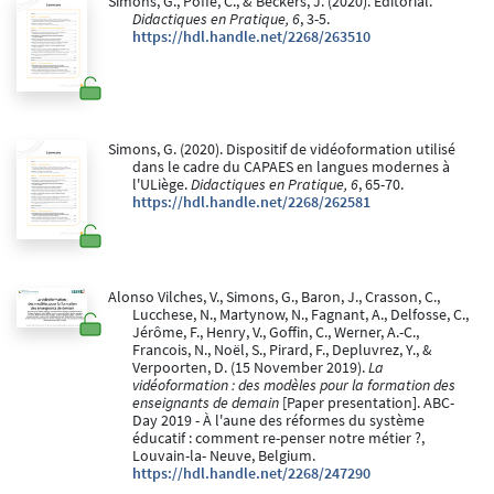
Simons, G., Poffé, C., & Beckers, J. (2020). Editorial.
Didactiques en Pratique, 6
, 3-5.
https://hdl.handle.net/2268/263510
Simons, G. (2020). Dispositif de vidéoformation utilisé
dans le cadre du CAPAES en langues modernes à
l'ULiège.
Didactiques en Pratique, 6
, 65-70.
https://hdl.handle.net/2268/262581
Alonso Vilches, V., Simons, G., Baron, J., Crasson, C.,
Lucchese, N., Martynow, N., Fagnant, A., Delfosse, C.,
Jérôme, F., Henry, V., Goffin, C., Werner, A.-C.,
Francois, N., Noël, S., Pirard, F., Depluvrez, Y., &
Verpoorten, D. (15 November 2019).
La
vidéoformation : des modèles pour la formation des
enseignants de demain
[Paper presentation]. ABC-
Day 2019 - À l'aune des réformes du système
éducatif : comment re-penser notre métier ?,
Louvain-la- Neuve, Belgium.
https://hdl.handle.net/2268/247290