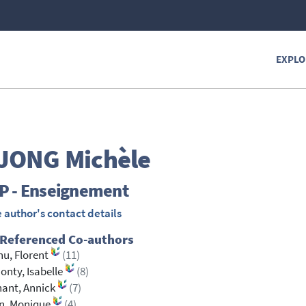
EXPLO
JONG
Michèle
P - Enseignement
 author's contact details
 Referenced Co-authors
u, Florent
(11)
nty, Isabelle
(8)
ant, Annick
(7)
n, Monique
(4)