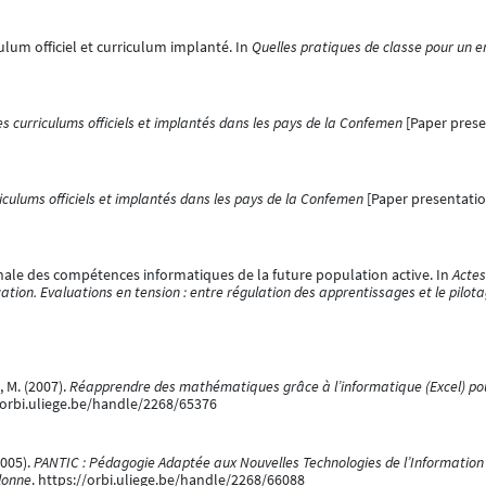
ulum officiel et curriculum implanté. In
Quelles pratiques de classe pour un 
s curriculums officiels et implantés dans les pays de la Confemen
[Paper prese
iculums officiels et implantés dans les pays de la Confemen
[Paper presentatio
ionale des compétences informatiques de la future population active. In
Actes
tion. Evaluations en tension : entre régulation des apprentissages et le pilot
 M. (2007).
Réapprendre des mathématiques grâce à l’informatique (Excel) pou
//orbi.uliege.be/handle/2268/65376
2005).
PANTIC : Pédagogie Adaptée aux Nouvelles Technologies de l’Information
lonne
. https://orbi.uliege.be/handle/2268/66088