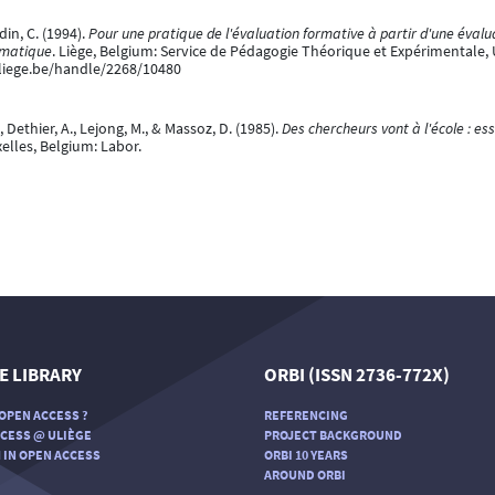
din, C. (1994).
Pour une pratique de l'évaluation formative à partir d'une évalu
ématique
. Liège, Belgium: Service de Pédagogie Théorique et Expérimentale, 
.uliege.be/handle/2268/10480
 Dethier, A., Lejong, M., & Massoz, D. (1985).
Des chercheurs vont à l'école : es
xelles, Belgium: Labor.
E LIBRARY
ORBI (ISSN 2736-772X)
OPEN ACCESS ?
REFERENCING
CESS @ ULIÈGE
PROJECT BACKGROUND
 IN OPEN ACCESS
ORBI 10 YEARS
AROUND ORBI