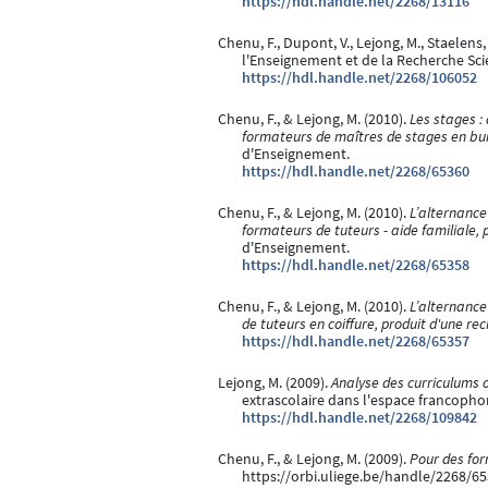
https://hdl.handle.net/2268/13116
Chenu, F., Dupont, V., Lejong, M., Staelens, 
l'Enseignement et de la Recherche Sci
https://hdl.handle.net/2268/106052
Chenu, F., & Lejong, M. (2010).
Les stages :
formateurs de maîtres de stages en bur
d'Enseignement.
https://hdl.handle.net/2268/65360
Chenu, F., & Lejong, M. (2010).
L’alternance
formateurs de tuteurs - aide familiale,
d'Enseignement.
https://hdl.handle.net/2268/65358
Chenu, F., & Lejong, M. (2010).
L’alternance
de tuteurs en coiffure, produit d'une r
https://hdl.handle.net/2268/65357
Lejong, M. (2009).
Analyse des curriculums o
extrascolaire dans l'espace francopho
https://hdl.handle.net/2268/109842
Chenu, F., & Lejong, M. (2009).
Pour des for
https://orbi.uliege.be/handle/2268/6