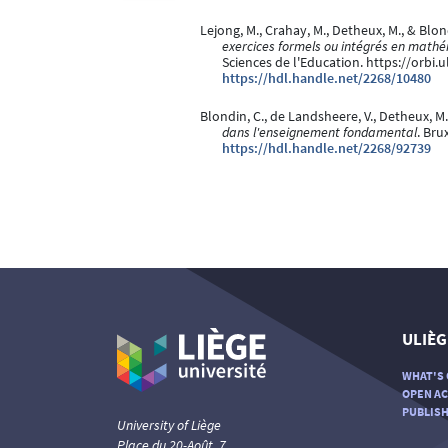
Lejong, M., Crahay, M., Detheux, M., & Blon
exercices formels ou intégrés en math
Sciences de l'Education. https://orbi
https://hdl.handle.net/2268/10480
Blondin, C., de Landsheere, V., Detheux, M.,
dans l'enseignement fondamental
. Bru
https://hdl.handle.net/2268/92739
ULIÈG
WHAT'S 
OPEN AC
PUBLISH
University of Liège
Place du 20-Août, 7