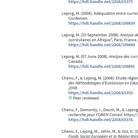
https://hdl.handle.net/2268/65375
Lejong, M. (2009). Adéquation entre curric
Confemen.
https://hdl.handle.net/2268/109839
Lejong, M. (10 September 2008).
Analyse de
curriculaires en Afrique", Paris, France.
https://hdl.handle.net/2268/109840
Lejong, M. (07 June 2008).
Analyse des curr
Canada.
https://hdl.handle.net/2268/109841
Chenu, F., & Lejong, M. (2008). Etude rég
des Méthodologies d’Evalutaion en Educa
2008
.
https://hdl.handle.net/2268/65355
Peer reviewed
Chenu, F., Demonty, I., Deum, M., & Lejong,
recherche pour FOREM Conseil
. https:
https://hdl.handle.net/2268/65376
Chenu, F., Lejong, M., Jehin, M., & Voz, G. (
Fonds Social Européen et la Région Wal