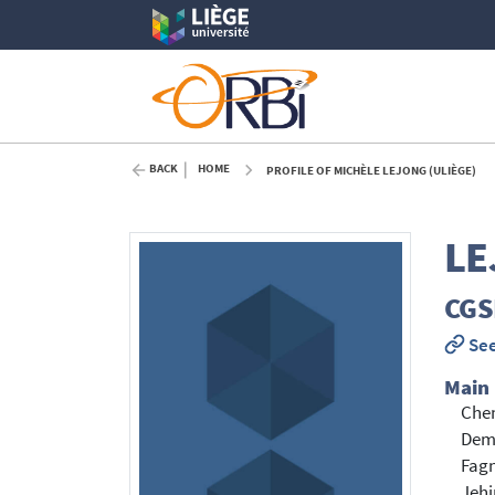
BACK
HOME
PROFILE OF MICHÈLE LEJONG (ULIÈGE)
LE
CGS
See
Main
Chen
Demo
Fagn
Jehi