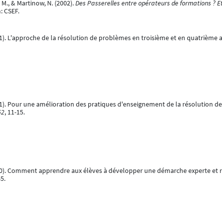
 M., & Martinow, N. (2002).
Des Passerelles entre opérateurs de formations ? Et
: CSEF.
001). L'approche de la résolution de problèmes en troisième et en quatrième
2001). Pour une amélioration des pratiques d'enseignement de la résolution
52
, 11-15.
2000). Comment apprendre aux élèves à développer une démarche experte et r
65.