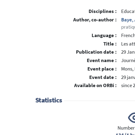
Disciplines :
Educat
Author, co-author :
Baye,
pratiq
Language :
Frenc
Title :
Les at
Publication date :
29 Jan
Event name :
Journé
Event place :
Mons,
Event date :
29 jan
Available on ORBi :
since 
Statistics
Number 