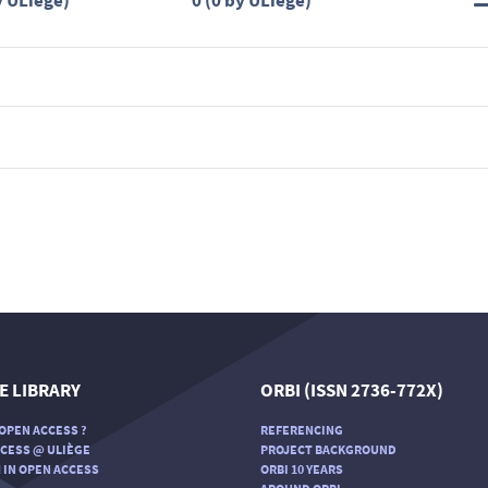
y ULiège)
0 (0 by ULiège)
E LIBRARY
ORBI (ISSN 2736-772X)
OPEN ACCESS ?
REFERENCING
CESS @ ULIÈGE
PROJECT BACKGROUND
 IN OPEN ACCESS
ORBI 10 YEARS