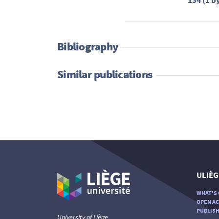
134 (1 b
Bibliography
Similar publications
ULIÈG
WHAT'S 
OPEN AC
PUBLISH
University of Liège