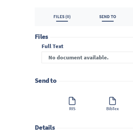
FILES (0)
SEND TO
Files
Full Text
No document available.
Send to
RIS
BibTex
Details