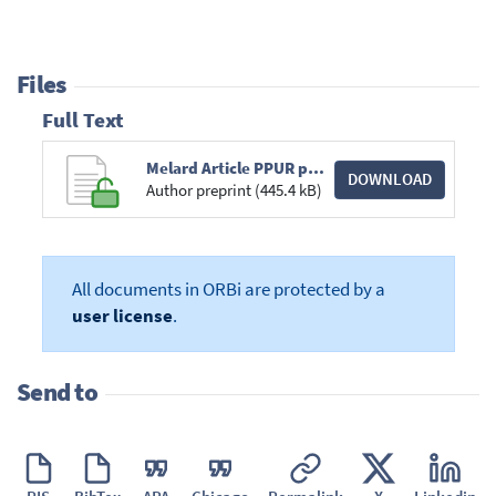
Files
Full Text
Melard Article PPUR preprint.pdf
DOWNLOAD
Author preprint (445.4 kB)
All documents in ORBi are protected by a
user license
.
Send to