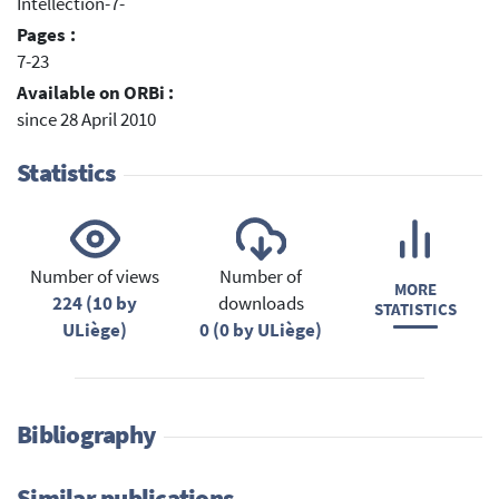
Intellection-7-
Pages :
7-23
Available on ORBi :
since 28 April 2010
Statistics
Number of views
Number of
MORE
224 (10 by
downloads
STATISTICS
ULiège)
0 (0 by ULiège)
Bibliography
Similar publications