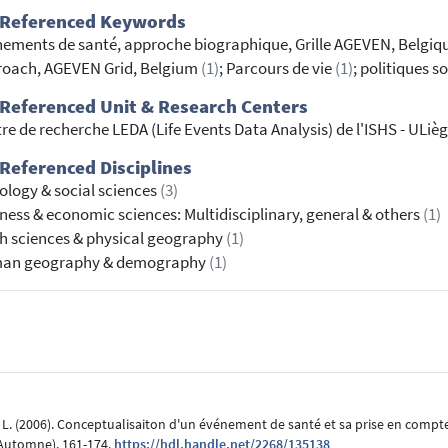
 Referenced Keywords
ements de santé, approche biographique, Grille AGEVEN, Belgiq
oach, AGEVEN Grid, Belgium
(1)
; Parcours de vie
(1)
; politiques s
Referenced Unit & Research Centers
re de recherche LEDA (Life Events Data Analysis) de l'ISHS - ULiè
Referenced Disciplines
ology & social sciences
(3)
ness & economic sciences: Multidisciplinary, general & others
(1)
h sciences & physical geography
(1)
an geography & demography
(1)
, L. (2006). Conceptualisaiton d'un événement de santé et sa prise en compte
Automne), 161-174.
https://hdl.handle.net/2268/135138