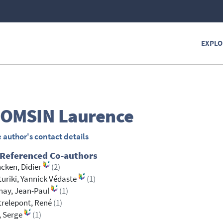
EXPLO
OMSIN
Laurence
 author's contact details
 Referenced Co-authors
cken, Didier
(2)
uriki, Yannick Védaste
(1)
nay, Jean-Paul
(1)
relepont, René
(1)
, Serge
(1)