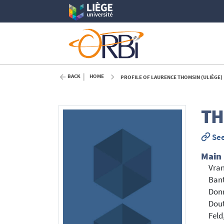
BACK
HOME
PROFILE OF LAURENCE THOMSIN (ULIÈGE)
TH
See
Main
Vran
Bant
Don
Dout
Feld