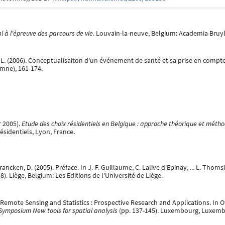
al à l'épreuve des parcours de vie
. Louvain-la-neuve, Belgium: Academia Bruyl
, L. (2006). Conceptualisaiton d'un événement de santé et sa prise en compte
mne), 161-174.
r 2005).
Etude des choix résidentiels en Belgique : approche théorique et méth
ésidentiels, Lyon, France.
rancken, D. (2005). Préface. In J.-F. Guillaume, C. Lalive d'Epinay, ... L. Thoms
-8). Liège, Belgium: Les Editions de l'Université de Liège.
n Remote Sensing and Statistics : Prospective Research and Applications. In 
Symposium New tools for spatial analysis
(pp. 137-145). Luxembourg, Luxem