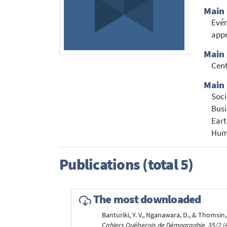
Main
Evén
appr
Main 
Cent
Main 
Soci
Busi
Eart
Hum
Publications (total 5)
The most downloaded
Banturiki, Y. V., Nganawara, D., & Thomsin
Cahiers Québecois de Démographie, 35/2
(