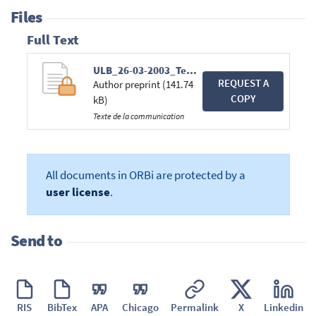
Files
Full Text
ULB_26-03-2003_Texte.pdf
REQUEST A
Author preprint (141.74
COPY
kB)
Texte de la communication
All documents in ORBi are protected by a
user license
.
Send to
RIS
BibTex
APA
Chicago
Permalink
X
Linkedin