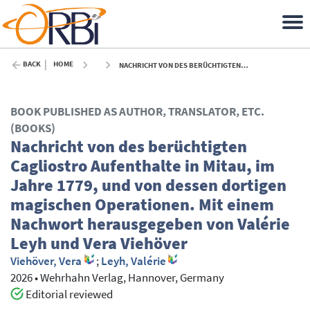
BACK
HOME
NACHRICHT VON DES BERÜCHTIGTEN CAGLIOSTRO AUFENTHALTE IN MITAU, IM JAHRE 1779, UND VON DESSEN DORTIGEN MAGISCHEN OPERATIONEN. MIT EINEM NACHWORT HERAUSGEGEBEN VON VALÉRIE LEYH UND VERA VIEHÖVER - 2026
BOOK PUBLISHED AS AUTHOR, TRANSLATOR, ETC.
(BOOKS)
Nachricht von des berüchtigten
Cagliostro Aufenthalte in Mitau, im
Jahre 1779, und von dessen dortigen
magischen Operationen. Mit einem
Nachwort herausgegeben von Valérie
Leyh und Vera Viehöver
Viehöver, Vera
;
Leyh, Valérie
2026
•
Wehrhahn Verlag, Hannover, Germany
Editorial reviewed