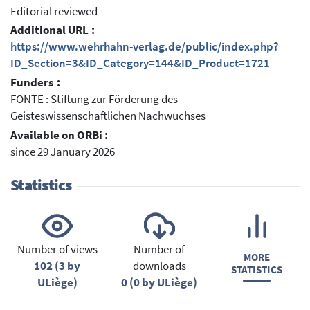
Editorial reviewed
Additional URL :
https://www.wehrhahn-verlag.de/public/index.php?
ID_Section=3&ID_Category=144&ID_Product=1721
Funders :
FONTE : Stiftung zur Förderung des
Geisteswissenschaftlichen Nachwuchses
Available on ORBi :
since 29 January 2026
Statistics
Number of views
Number of
MORE
102 (3 by
downloads
STATISTICS
ULiège)
0 (0 by ULiège)