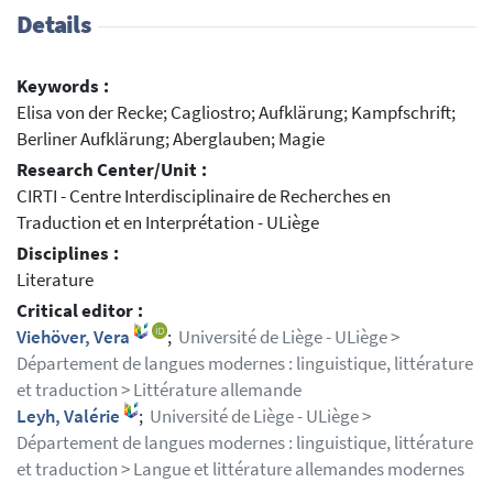
Details
Keywords :
Elisa von der Recke; Cagliostro; Aufklärung; Kampfschrift;
Berliner Aufklärung; Aberglauben; Magie
Research Center/Unit :
CIRTI - Centre Interdisciplinaire de Recherches en
Traduction et en Interprétation - ULiège
Disciplines :
Literature
Critical editor :
Viehöver, Vera
;
Université de Liège - ULiège >
Département de langues modernes : linguistique, littérature
et traduction > Littérature allemande
Leyh, Valérie
;
Université de Liège - ULiège >
Département de langues modernes : linguistique, littérature
et traduction > Langue et littérature allemandes modernes