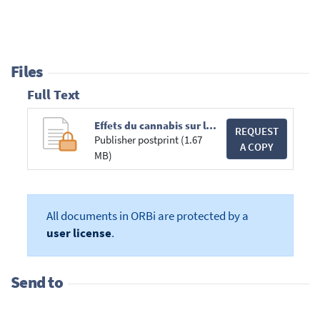
Files
Full Text
Effets du cannabis sur la santé psychologique.pdf
REQUEST
Publisher postprint (1.67
A COPY
MB)
All documents in ORBi are protected by a
user license
.
Send to