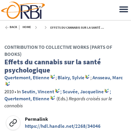
BACK
HOME
EFFETS DU CANNABIS SUR LA SANTÉ PSYCHOLOGIQUE - 2010
CONTRIBUTION TO COLLECTIVE WORKS (PARTS OF
BOOKS)
Effets du cannabis sur la santé
psychologique
Quertemont, Etienne
;
Blairy, Sylvie
;
Ansseau, Marc
2010
•
In
Seutin, Vincent
; Scuvée, Jacqueline
;
Quertemont, Etienne
(Eds.)
Regards croisés sur le
cannabis
Permalink
https://hdl.handle.net/2268/34046