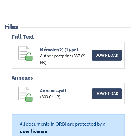
Files
Full Text
Mémoire(2) (1).pdf
DOWNLOAD
Author postprint (337.89
kB)
Annexes
Annexes.pdf
DOWNLOAD
(809.64 kB)
All documents in ORBi are protected by a
user license
.