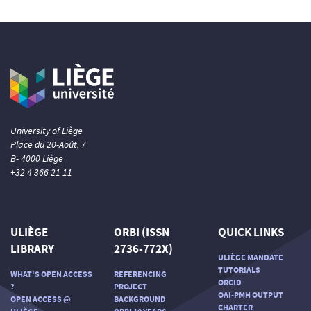
University of Liège
Place du 20-Août, 7
B- 4000 Liège
+32 4 366 21 11
ULIÈGE
ORBI (ISSN
QUICK LINKS
LIBRARY
2736-772X)
ULIÈGE MANDATE
TUTORIALS
WHAT'S OPEN ACCESS
REFERENCING
ORCID
?
PROJECT
OAI-PMH OUTPUT
OPEN ACCESS @
BACKGROUND
CHARTER