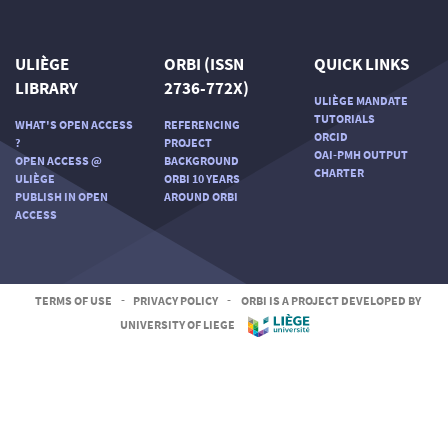
citation was made.
ULIÈGE
ORBI (ISSN
QUICK LINKS
LIBRARY
2736-772X)
ULIÈGE MANDATE
TUTORIALS
WHAT'S OPEN ACCESS
REFERENCING
ORCID
?
PROJECT
OAI-PMH OUTPUT
OPEN ACCESS @
BACKGROUND
CHARTER
ULIÈGE
ORBI 10 YEARS
PUBLISH IN OPEN
AROUND ORBI
ACCESS
TERMS OF USE
-
PRIVACY POLICY
-
ORBI IS A PROJECT DEVELOPED BY
UNIVERSITY OF LIEGE