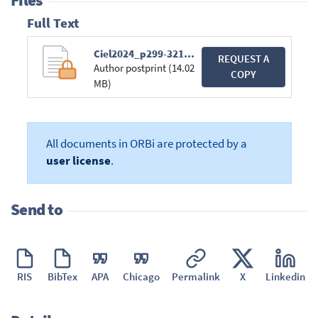
Files
Full Text
Ciel2024_p299-321.pdf
REQUEST A
Author postprint (14.02
COPY
MB)
All documents in ORBi are protected by a
user license
.
Send to
RIS
BibTex
APA
Chicago
Permalink
X
Linkedin