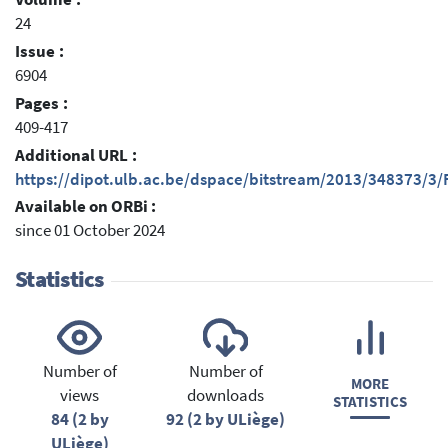
24
Issue :
6904
Pages :
409-417
Additional URL :
https://dipot.ulb.ac.be/dspace/bitstream/2013/348373/3/F
Available on ORBi :
since 01 October 2024
Statistics
Number of
Number of
MORE
views
downloads
STATISTICS
84 (2 by
92 (2 by ULiège)
ULiège)