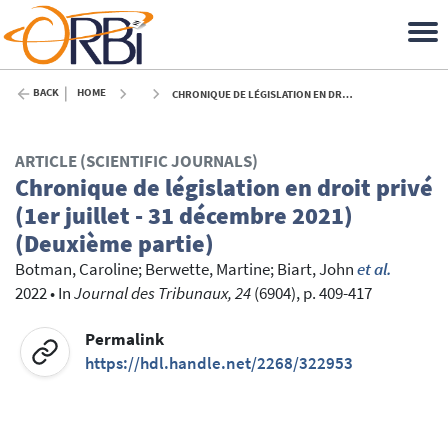
BACK
HOME
CHRONIQUE DE LÉGISLATION EN DROIT PRIVÉ (1ER JUILLET - 31 DÉCEMBRE 2021) (DEUXIÈME PARTIE) - 2022
ARTICLE (SCIENTIFIC JOURNALS)
Chronique de législation en droit privé
(1er juillet - 31 décembre 2021)
(Deuxième partie)
Botman, Caroline
;
Berwette, Martine
;
Biart, John
et al.
2022
•
In
Journal des Tribunaux, 24
(6904), p. 409-417
Permalink
https://hdl.handle.net/2268/322953