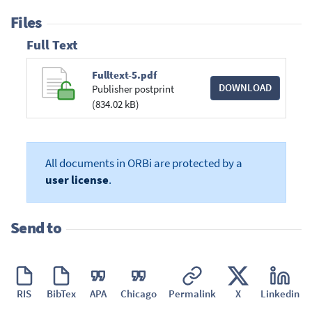
Files
Full Text
Fulltext-5.pdf
DOWNLOAD
Publisher postprint
(834.02 kB)
All documents in ORBi are protected by a
user license
.
Send to
RIS
BibTex
APA
Chicago
Permalink
X
Linkedin