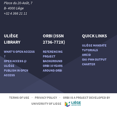
Place du 20-Août, 7
B- 4000 Liège
+32 4 366 21 11
ULIÈGE
ORBI (ISSN
QUICK LINKS
LIBRARY
2736-772X)
ULIÈGE MANDATE
TUTORIALS
WHAT'S OPEN ACCESS
REFERENCING
ORCID
?
PROJECT
OAI-PMH OUTPUT
OPEN ACCESS @
BACKGROUND
CHARTER
ULIÈGE
ORBI 10 YEARS
PUBLISH IN OPEN
AROUND ORBI
ACCESS
TERMS OF USE
-
PRIVACY POLICY
-
ORBI IS A PROJECT DEVELOPED BY
UNIVERSITY OF LIEGE