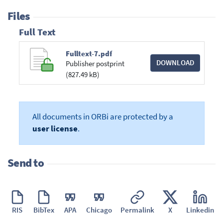
Files
Full Text
Fulltext-7.pdf
DOWNLOAD
Publisher postprint
(827.49 kB)
All documents in ORBi are protected by a
user license
.
Send to
RIS
BibTex
APA
Chicago
Permalink
X
Linkedin