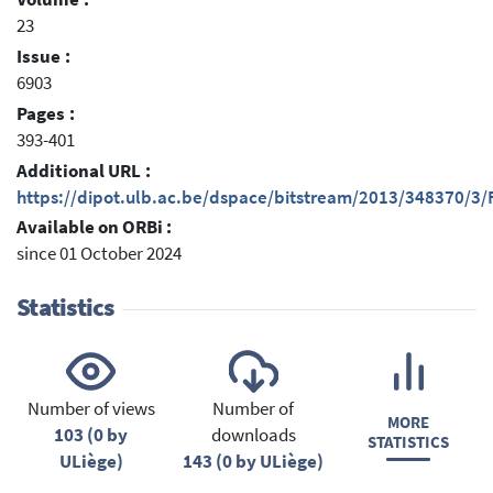
23
Issue :
6903
Pages :
393-401
Additional URL :
https://dipot.ulb.ac.be/dspace/bitstream/2013/348370/3/F
Available on ORBi :
since 01 October 2024
Statistics
Number of views
Number of
MORE
103 (0 by
downloads
STATISTICS
ULiège)
143 (0 by ULiège)