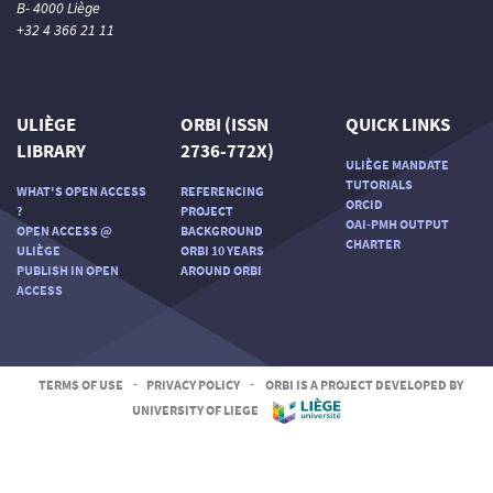
B- 4000 Liège
+32 4 366 21 11
ULIÈGE
ORBI (ISSN
QUICK LINKS
LIBRARY
2736-772X)
ULIÈGE MANDATE
TUTORIALS
WHAT'S OPEN ACCESS
REFERENCING
ORCID
?
PROJECT
OAI-PMH OUTPUT
OPEN ACCESS @
BACKGROUND
CHARTER
ULIÈGE
ORBI 10 YEARS
PUBLISH IN OPEN
AROUND ORBI
ACCESS
TERMS OF USE
-
PRIVACY POLICY
-
ORBI IS A PROJECT DEVELOPED BY
UNIVERSITY OF LIEGE