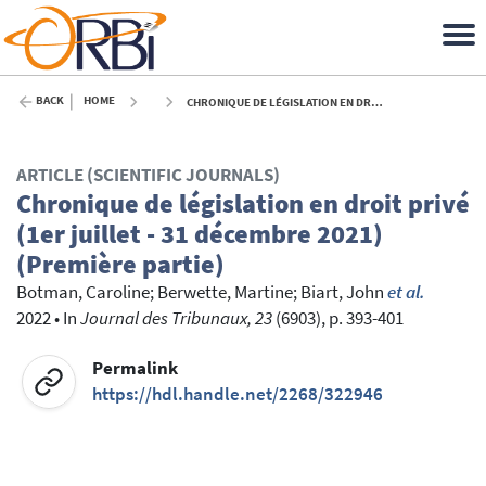
BACK
HOME
CHRONIQUE DE LÉGISLATION EN DROIT PRIVÉ (1ER JUILLET - 31 DÉCEMBRE 2021) (PREMIÈRE PARTIE) - 2022
ARTICLE (SCIENTIFIC JOURNALS)
Chronique de législation en droit privé
(1er juillet - 31 décembre 2021)
(Première partie)
Botman, Caroline
;
Berwette, Martine
;
Biart, John
et al.
2022
•
In
Journal des Tribunaux, 23
(6903), p. 393-401
Permalink
https://hdl.handle.net/2268/322946