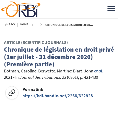
BACK
HOME
CHRONIQUE DE LÉGISLATION EN DROIT PRIVÉ (1ER JUILLET - 31 DÉCEMBRE 2020) (PREMIÈRE PARTIE) - 2021
ARTICLE (SCIENTIFIC JOURNALS)
Chronique de législation en droit privé
(1er juillet - 31 décembre 2020)
(Première partie)
Botman, Caroline
;
Berwette, Martine
;
Biart, John
et al.
2021
•
In
Journal des Tribunaux, 23
(6861), p. 421-430
Permalink
https://hdl.handle.net/2268/322928