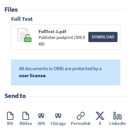
Files
Full Text
FullText-3.pdf
DOWNLOAD
Publisher postprint (509.9
kB)
All documents in ORBi are protected by a
user license
.
Send to
RIS
BibTex
APA
Chicago
Permalink
X
Linkedin