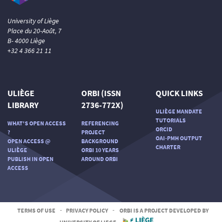
University of Liège
Place du 20-Août, 7
B- 4000 Liège
+32 4 366 21 11
ULIÈGE
ORBI (ISSN
QUICK LINKS
LIBRARY
2736-772X)
ULIÈGE MANDATE
TUTORIALS
WHAT'S OPEN ACCESS
REFERENCING
ORCID
?
PROJECT
OAI-PMH OUTPUT
OPEN ACCESS @
BACKGROUND
CHARTER
ULIÈGE
ORBI 10 YEARS
PUBLISH IN OPEN
AROUND ORBI
ACCESS
TERMS OF USE
-
PRIVACY POLICY
-
ORBI IS A PROJECT DEVELOPED BY
UNIVERSITY OF LIEGE