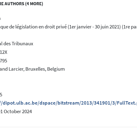
E AUTHORS (4 MORE)
h
ue de législation en droit privé (1er janvier - 30 juin 2021) (1re pa
l des Tribunaux
812X
795
and Larcier, Bruxelles, Belgium
5
://dipot.ulb.ac.be/dspace/bitstream/2013/341901/3/FullText.
01 October 2024