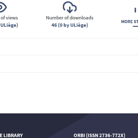
of views
Number of downloads
MORE ST
 ULiège)
46 (0 by ULiège)
E LIBRARY
ORBI (ISSN 2736-772X)