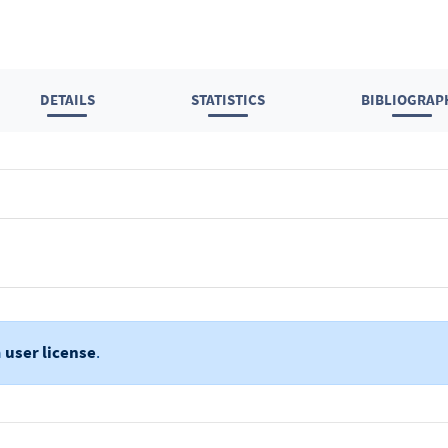
DETAILS
STATISTICS
BIBLIOGRAP
a
user license
.