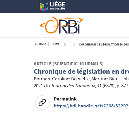
BACK
HOME
CHRONIQUE DE LÉGISLATION EN DROIT
ARTICLE (SCIENTIFIC JOURNALS)
Chronique de législation en dro
Botman, Caroline
;
Berwette, Martine
;
Biart, Jo
2021
•
In
Journal des Tribunaux, 41
(6879), p. 877
Permalink
https://hdl.handle.net/2268/32292