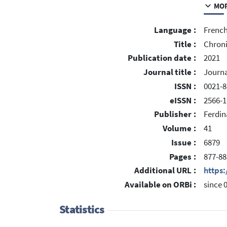
MOR
Language :
Frenc
Title :
Chroniq
Publication date :
2021
Journal title :
Journa
ISSN :
0021-
eISSN :
2566-1
Publisher :
Ferdin
Volume :
41
Issue :
6879
Pages :
877-88
Additional URL :
https
Available on ORBi :
since 
Statistics