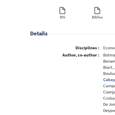
RIS
BibTex
Details
Disciplines :
Econo
Author, co-author :
Botma
Berwet
Biart,
Boulva
Cabay
Campol
Coenja
Croisa
De Jon
Despon