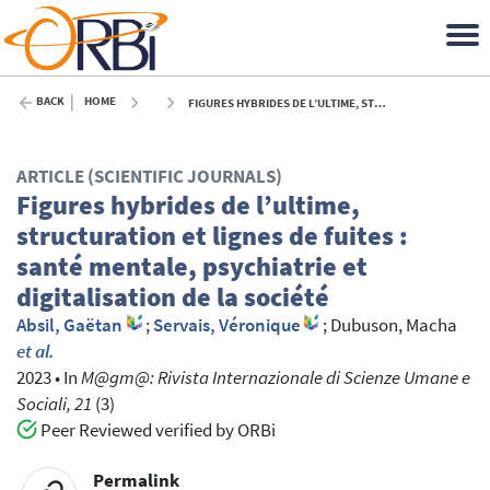
BACK
HOME
FIGURES HYBRIDES DE L’ULTIME, STRUCTURATION ET LIGNES DE FUITES : SANTÉ MENTALE, PSYCHIATRIE ET DIGITALISATION DE LA SOCIÉTÉ - 2023
ARTICLE (SCIENTIFIC JOURNALS)
Figures hybrides de l’ultime,
structuration et lignes de fuites :
santé mentale, psychiatrie et
digitalisation de la société
Absil, Gaëtan
;
Servais, Véronique
;
Dubuson, Macha
et al.
2023
•
In
M@gm@: Rivista Internazionale di Scienze Umane e
Sociali, 21
(3)
Peer Reviewed verified by ORBi
Permalink