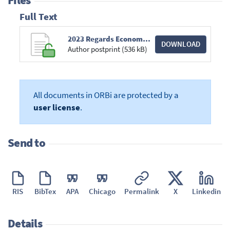
Files
Full Text
2023 Regards Economiques reco_232.pdf
DOWNLOAD
Author postprint (536 kB)
All documents in ORBi are protected by a
user license
.
Send to
RIS
BibTex
APA
Chicago
Permalink
X
Linkedin
Details