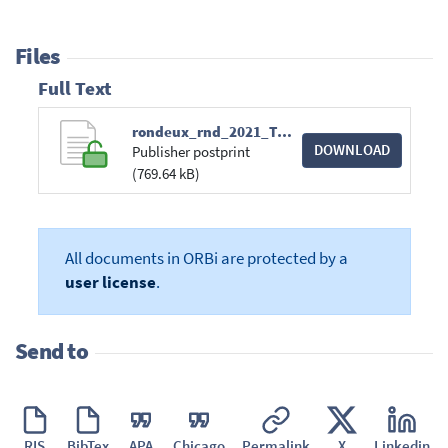
Files
Full Text
rondeux_rnd_2021_T3_4-5.pdf
DOWNLOAD
Publisher postprint
(769.64 kB)
All documents in ORBi are protected by a
user license
.
Send to
RIS
BibTex
APA
Chicago
Permalink
X
Linkedin