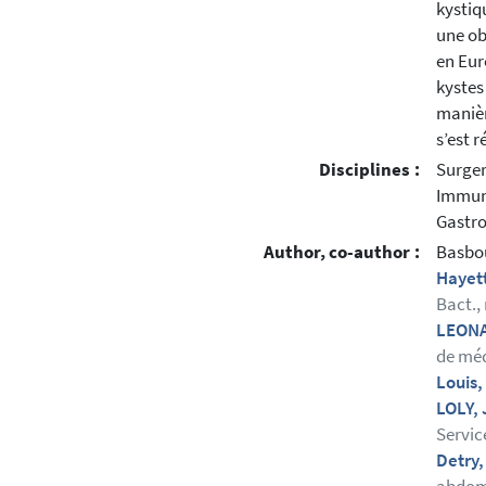
kystiq
une ob
en Eur
kystes
manièr
s’est r
Disciplines :
Surge
Immuno
Gastro
Author, co-author :
Basbo
Hayett
Bact.,
LEONA
de méd
Louis
LOLY,
Servic
Detry,