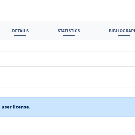
DETAILS
STATISTICS
BIBLIOGRAP
a
user license
.