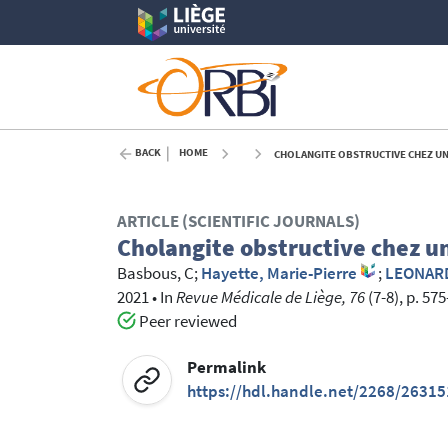
BACK
HOME
CHOLANGITE OBSTRUCTIVE CHEZ UN 
ARTICLE (SCIENTIFIC JOURNALS)
Cholangite obstructive chez u
Basbous, C
;
Hayette, Marie-Pierre
;
LEONARD
2021
•
In
Revue Médicale de Liège, 76
(7-8), p. 57
Peer reviewed
Permalink
https://hdl.handle.net/2268/26315