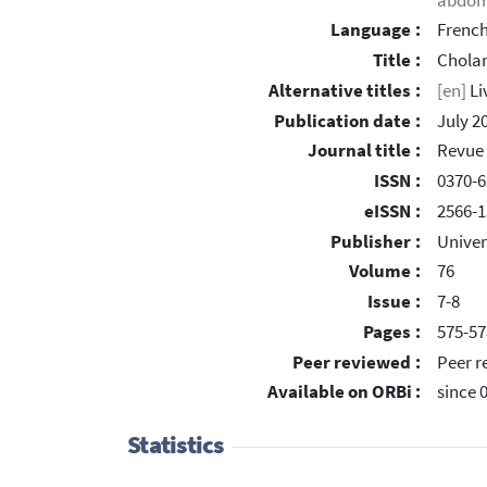
abdomi
Language :
Frenc
Title :
Cholan
Alternative titles :
[en]
Li
Publication date :
July 2
Journal title :
Revue 
ISSN :
0370-
eISSN :
2566-1
Publisher :
Univer
Volume :
76
Issue :
7-8
Pages :
575-57
Peer reviewed :
Peer r
Available on ORBi :
since 
Statistics