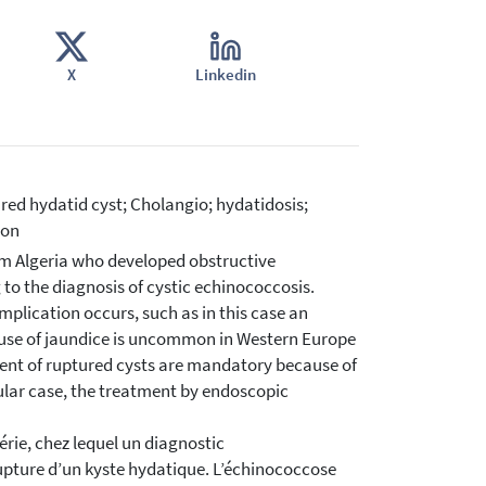
X
Linkedin
red hydatid cyst; Cholangio; hydatidosis;
ion
rom Algeria who developed obstructive
to the diagnosis of cystic echinococcosis.
plication occurs, such as in this case an
ause of jaundice is uncommon in Western Europe
ment of ruptured cysts are mandatory because of
icular case, the treatment by endoscopic
érie, chez lequel un diagnostic
rupture d’un kyste hydatique. L’échinococcose