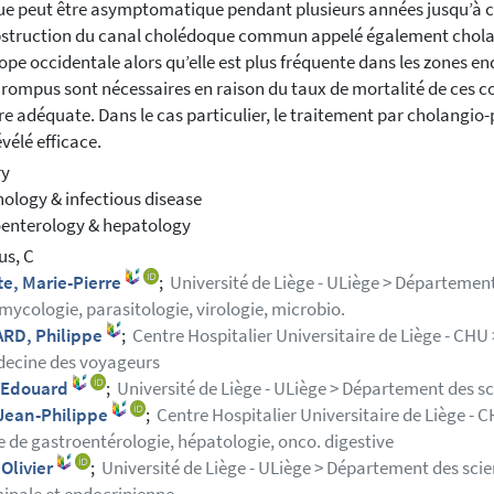
ue peut être asymptomatique pendant plusieurs années jusqu’à 
struction du canal cholédoque commun appelé également cholang
ope occidentale alors qu’elle est plus fréquente dans les zones en
 rompus sont nécessaires en raison du taux de mortalité de ces co
e adéquate. Dans le cas particulier, le traitement par cholang
évélé efficace.
ry
logy & infectious disease
enterology & hepatology
us, C
e, Marie-Pierre
;
Université de Liège - ULiège > Département
 mycologie, parasitologie, virologie, microbio.
RD, Philippe
;
Centre Hospitalier Universitaire de Liège - CH
ecine des voyageurs
, Edouard
;
Université de Liège - ULiège > Département des s
 Jean-Philippe
;
Centre Hospitalier Universitaire de Liège -
e de gastroentérologie, hépatologie, onco. digestive
 Olivier
;
Université de Liège - ULiège > Département des scie