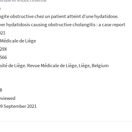
nale et endocrinienne
h
gite obstructive chez un patient atteint d’une hydatidose.
ver hydatidosis causing obstructive cholangitis : a case report
021
Médicale de Liège
629X
566
sité de Liège. Revue Médicale de Liège, Liège, Belgium
8
eviewed
09 September 2021