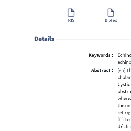
RIS
BibTex
Details
Keywords :
Echino
echino
Abstract :
[en]
Th
cholan
Cystic
obstru
wherea
the mo
retrog
[fr]
Les
d’échi