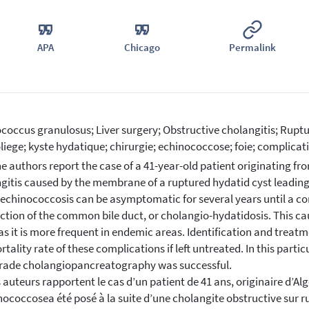
APA
Chicago
Permalink
coccus granulosus; Liver surgery; Obstructive cholangitis; Ruptu
liege; kyste hydatique; chirurgie; echinococcose; foie; complicat
e authors report the case of a 41-year-old patient originating f
gitis caused by the membrane of a ruptured hydatid cyst leading 
 echinococcosis can be asymptomatic for several years until a com
ction of the common bile duct, or cholangio-hydatidosis. This c
s it is more frequent in endemic areas. Identification and treat
rtality rate of these complications if left untreated. In this part
rade cholangiopancreatography was successful.
 auteurs rapportent le cas d’un patient de 41 ans, originaire d’Alg
nococcosea été posé à la suite d’une cholangite obstructive sur 