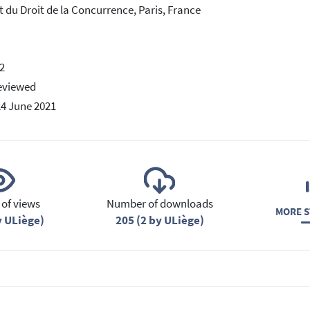
ut du Droit de la Concurrence, Paris, France
2
eviewed
24 June 2021
of views
Number of downloads
MORE S
y ULiège)
205 (2 by ULiège)