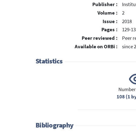
Publisher :
Instit
Volume :
2
Issue :
2018
Pages :
129-13
Peer reviewed :
Peer r
Available on ORBi :
since 
Statistics
Number 
108 (1 b
Bibliography