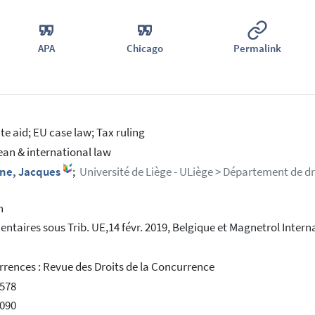
APA
Chicago
Permalink
te aid; EU case law; Tax ruling
an & international law
ne, Jacques
;
Université de Liège - ULiège > Département de dro
h
taires sous Trib. UE,14 févr. 2019, Belgique et Magnetrol Internat
rences : Revue des Droits de la Concurrence
578
090