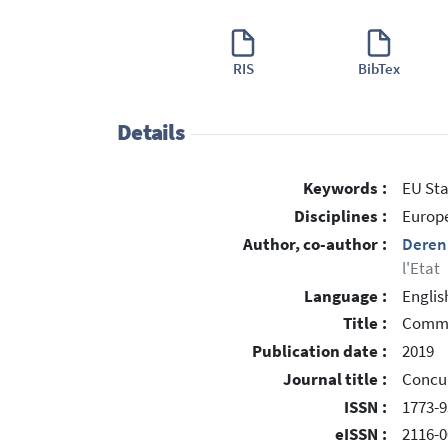
RIS
BibTex
Details
Keywords :
EU Sta
Disciplines :
Europe
Author, co-author :
Deren
l'Etat
Language :
Englis
Title :
Commen
Publication date :
2019
Journal title :
Concur
ISSN :
1773-9
eISSN :
2116-0