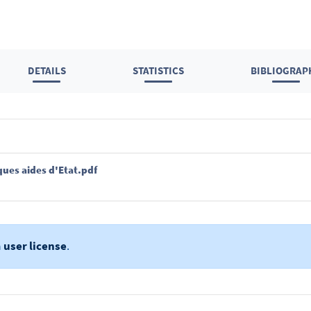
DETAILS
STATISTICS
BIBLIOGRAP
ues aides d'Etat.pdf
a
user license
.