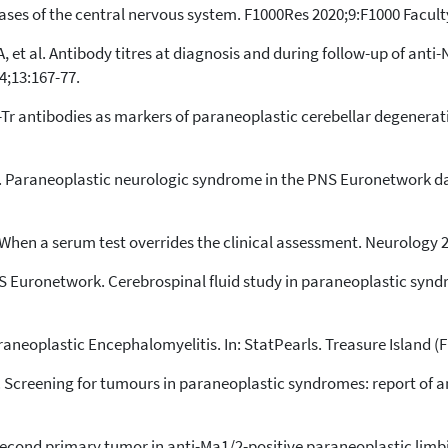
seases of the central nervous system. F1000Res 2020;9:F1000 Facult
A, et al. Antibody titres at diagnosis and during follow-up of anti
4;13:167-77.
Anti-Tr antibodies as markers of paraneoplastic cerebellar degener
t al. Paraneoplastic neurologic syndrome in the PNS Euronetwork 
hen a serum test overrides the clinical assessment. Neurology 2
NS Euronetwork. Cerebrospinal fluid study in paraneoplastic syn
araneoplastic Encephalomyelitis. In: StatPearls. Treasure Island (
al. Screening for tumours in paraneoplastic syndromes: report of a
. Second primary tumor in anti-Ma1/2-positive paraneoplastic limb