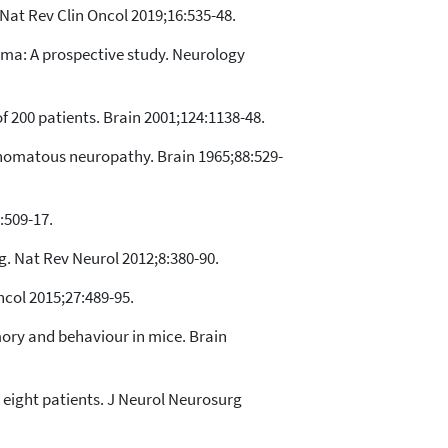
Nat Rev Clin Oncol 2019;16:535-48.
oma: A prospective study. Neurology
f 200 patients. Brain 2001;124:1138-48.
inomatous neuropathy. Brain 1965;88:529-
:509-17.
. Nat Rev Neurol 2012;8:380-90.
col 2015;27:489-95.
ory and behaviour in mice. Brain
n eight patients. J Neurol Neurosurg