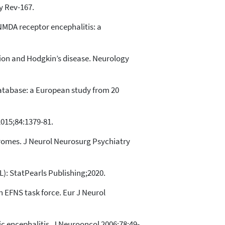
y Rev-167.
-NMDA receptor encephalitis: a
ation and Hodgkin’s disease. Neurology
database: a European study from 20
015;84:1379-81.
dromes. J Neurol Neurosurg Psychiatry
FL): StatPearls Publishing;2020.
n EFNS task force. Eur J Neurol
ic encephalitis. J Neurooncol 2006;78:49-