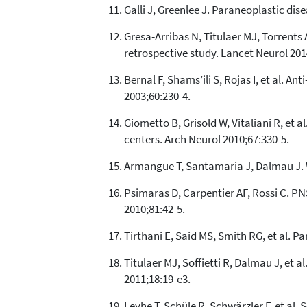
Galli J, Greenlee J. Paraneoplastic di
Gresa-Arribas N, Titulaer MJ, Torrents 
retrospective study. Lancet Neurol 201
Bernal F, Shams’ili S, Rojas I, et al. 
2003;60:230-4.
Giometto B, Grisold W, Vitaliani R, e
centers. Arch Neurol 2010;67:330-5.
Armangue T, Santamaria J, Dalmau J. W
Psimaras D, Carpentier AF, Rossi C. P
2010;81:42-5.
Tirthani E, Said MS, Smith RG, et al. P
Titulaer MJ, Soffietti R, Dalmau J, et 
2011;18:19-e3.
Leyhe T, Schüle R, Schwärzler F, et al