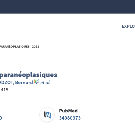
EXPLO
ARANÉOPLASIQUES - 2021
 paranéoplasiques
ADZOT, Bernard
et al.
3-418
PubMed
0
34080373