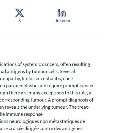
X
Linkedin
ations of systemic cancers, often resulting
al antigens by tumour cells. Several
onopathy, limbic encephalitis, ence-
en paraneoplastic and require prompt cancer
hough there are many exceptions to this rule, a
e corresponding tumour. A prompt diagnosis of
en reveals the underlying tumour. The treat-
f the immune response.
ions neurologiques non métastatiques de
ire croisée dirigée contre des antigènes