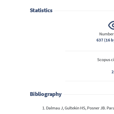
Statistics
Number 
637 (16 b
Scopus ci
2
Bibliography
Dalmau J, Gultekin HS, Posner JB. Par