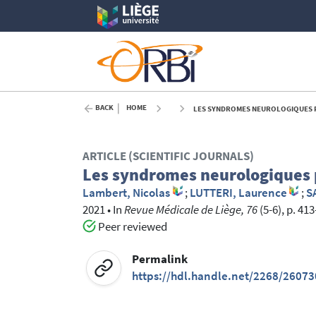
BACK
HOME
LES SYNDROMES NEUROLOGIQUES P
ARTICLE (SCIENTIFIC JOURNALS)
Les syndromes neurologiques
Lambert, Nicolas
;
LUTTERI, Laurence
;
S
2021
•
In
Revue Médicale de Liège, 76
(5-6), p. 41
Peer reviewed
Permalink
https://hdl.handle.net/2268/26073