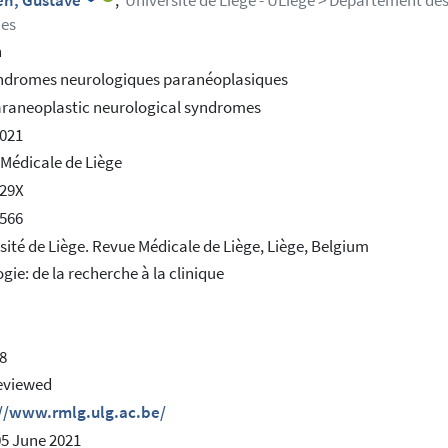
n, Gustave
;
Université de Liège - ULiège > Département des
ues
h
ndromes neurologiques paranéoplasiques
raneoplastic neurological syndromes
021
Médicale de Liège
629X
566
sité de Liège. Revue Médicale de Liège, Liège, Belgium
gie: de la recherche à la clinique
8
eviewed
://www.rmlg.ulg.ac.be/
05 June 2021