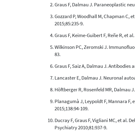
Graus F, Dalmau J. Paraneoplastic neu
Gozzard P, Woodhall M, Chapman C, et a
2015;85:235-9.
Graus F, Keime-Guibert F, Reñe R, et a
Wilkinson PC, Zeromski J. Immunofluor
83.
Graus F, Saiz A, Dalmau J. Antibodies
Lancaster E, Dalmau J. Neuronal autoa
Höftberger R, Rosenfeld MR, Dalmau J.
Planagumà J, Leypoldt F, Mannara F, e
2015;138:94-109.
Ducray F, Graus F, Vigliani MC, et al.
Psychiatry 2010;81:937-9.