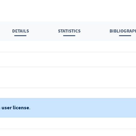
DETAILS
STATISTICS
BIBLIOGRAP
a
user license
.