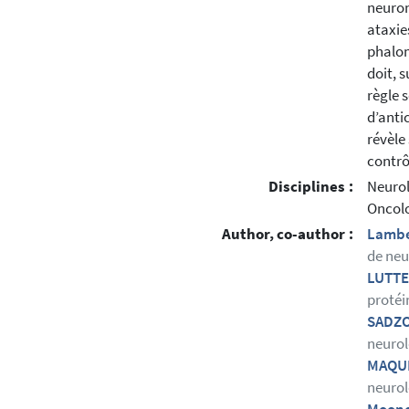
neuron
ataxie
phalom
doit, 
règle 
d’anti
révèle
contrô
Disciplines :
Neuro
Oncol
Author, co-author :
Lambe
de neu
LUTTE
protéi
SADZO
neurol
MAQUE
neurol