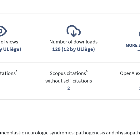
of views
Number of downloads
MORE S
y ULiège)
129 (12 by ULiège)
®
®
tations
Scopus citations
OpenAlex
without self-citations
2
aneoplastic neurologic syndromes: pathogenesis and physiopatho