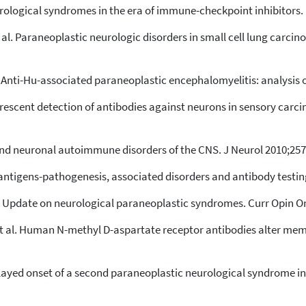
rological syndromes in the era of immune-checkpoint inhibitors. 
l. Paraneoplastic neurologic disorders in small cell lung carcin
l. Anti-Hu-associated paraneoplastic encephalomyelitis: analysis o
escent detection of antibodies against neurons in sensory carc
 and neuronal autoimmune disorders of the CNS. J Neurol 2010;257
ntigens-pathogenesis, associated disorders and antibody testing
 Update on neurological paraneoplastic syndromes. Curr Opin On
t al. Human N-methyl D-aspartate receptor antibodies alter mem
 Delayed onset of a second paraneoplastic neurological syndrome i