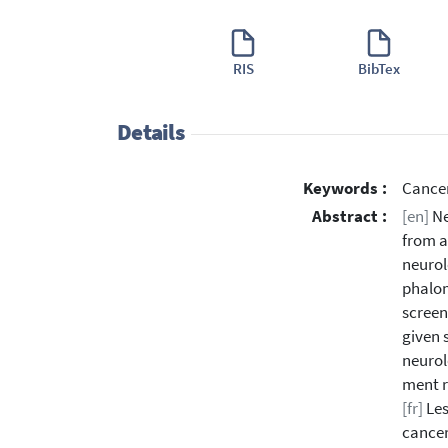
RIS
BibTex
Details
Keywords :
Cancer
Abstract :
[en]
Ne
from a
neurol
phalom
screen
given 
neurol
ment r
[fr]
Les
cancer