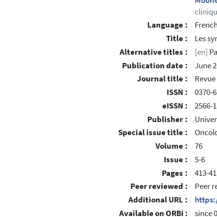
Moone
cliniq
Language :
Frenc
Title :
Les sy
Alternative titles :
[en]
Pa
Publication date :
June 2
Journal title :
Revue 
ISSN :
0370-
eISSN :
2566-1
Publisher :
Univer
Special issue title :
Oncolo
Volume :
76
Issue :
5-6
Pages :
413-41
Peer reviewed :
Peer r
Additional URL :
https
Available on ORBi :
since 