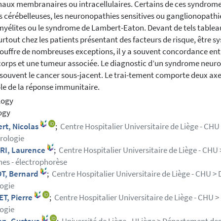
aux membranaires ou intracellulaires. Certains de ces syndrom
s cérébelleuses, les neuronopathies sensitives ou ganglionopathies
yélites ou le syndrome de Lambert-Eaton. Devant de tels tableau
surtout chez les patients présentant des facteurs de risque, être
souffre de nombreuses exceptions, il y a souvent concordance ent
corps et une tumeur associée. Le diagnostic d’un syndrome neurol
 souvent le cancer sous-jacent. Le trai-tement comporte deux axes
le de la réponse immunitaire.
logy
ogy
rt, Nicolas
;
Centre Hospitalier Universitaire de Liège - CH
rologie
RI, Laurence
;
Centre Hospitalier Universitaire de Liège - CHU 
nes - électrophorèse
T, Bernard
;
Centre Hospitalier Universitaire de Liège - CHU >
ogie
T, Pierre
;
Centre Hospitalier Universitaire de Liège - CHU 
ogie