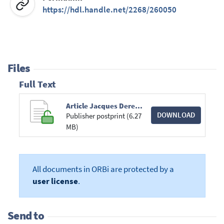
https://hdl.handle.net/2268/260050
Files
Full Text
Article Jacques Derenne sur la restitution des aides illégales - Congrès AEA 2000 - Bruylant 2001.pdf
DOWNLOAD
Publisher postprint (6.27
MB)
All documents in ORBi are protected by a
user license
.
Send to