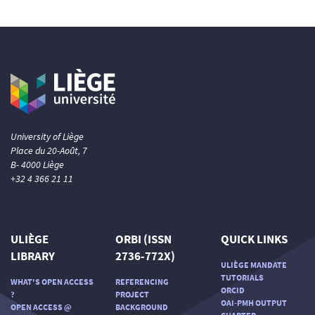
University of Liège
Place du 20-Août, 7
B- 4000 Liège
+32 4 366 21 11
ULIÈGE
ORBI (ISSN
QUICK LINKS
LIBRARY
2736-772X)
ULIÈGE MANDATE
TUTORIALS
WHAT'S OPEN ACCESS
REFERENCING
ORCID
?
PROJECT
OAI-PMH OUTPUT
OPEN ACCESS @
BACKGROUND