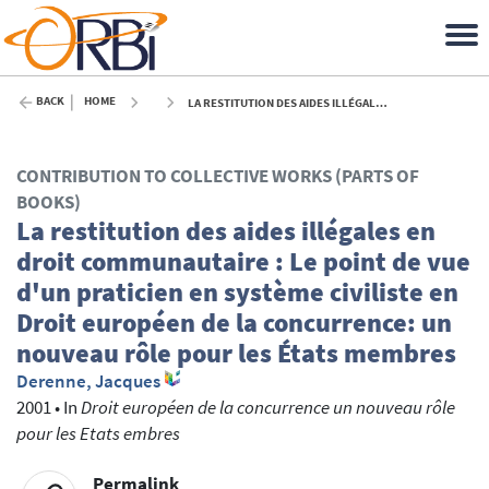
BACK
HOME
LA RESTITUTION DES AIDES ILLÉGALES EN DROIT COMMUNAUTAIRE : LE POINT DE VUE D'UN PRATICIEN EN SYSTÈME CIVILISTE EN DROIT EUROPÉEN DE LA CONCURRENCE: UN NOUVEAU RÔLE POUR LES ÉTATS MEMBRES - 2001
CONTRIBUTION TO COLLECTIVE WORKS (PARTS OF
BOOKS)
La restitution des aides illégales en
droit communautaire : Le point de vue
d'un praticien en système civiliste en
Droit européen de la concurrence: un
nouveau rôle pour les États membres
Derenne, Jacques
2001
•
In
Droit européen de la concurrence un nouveau rôle
pour les Etats embres
Permalink