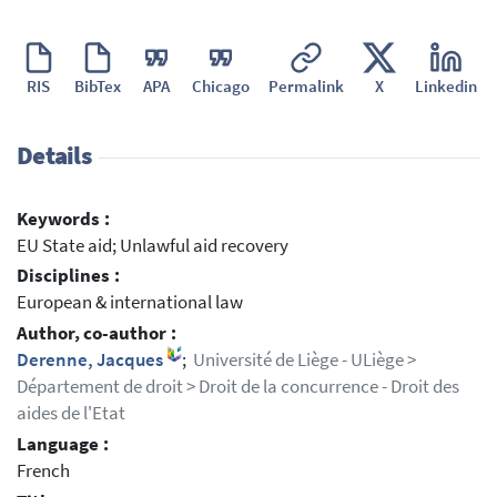
RIS
BibTex
APA
Chicago
Permalink
X
Linkedin
Details
Keywords :
EU State aid; Unlawful aid recovery
Disciplines :
European & international law
Author, co-author :
Derenne, Jacques
;
Université de Liège - ULiège >
Département de droit > Droit de la concurrence - Droit des
aides de l'Etat
Language :
French