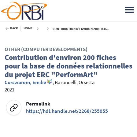
BACK
HOME
CONTRIBUTION D'ENVIRON 200 FICHES POUR LA BASE DE DONNÉES RELATIONNELLES DU PROJET ERC "PERFORMART" - 2021
OTHER (COMPUTER DEVELOPMENTS)
Contribution d'environ 200 fiches
pour la base de données relationnelles
du projet ERC "PerformArt"
Corswarem, Emilie
;
Baroncelli, Orsetta
2021
Permalink
https://hdl.handle.net/2268/255055