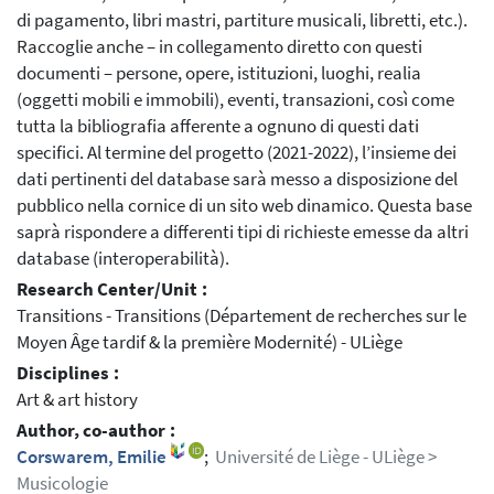
di pagamento, libri mastri, partiture musicali, libretti, etc.).
Raccoglie anche – in collegamento diretto con questi
documenti – persone, opere, istituzioni, luoghi, realia
(oggetti mobili e immobili), eventi, transazioni, così come
tutta la bibliografia afferente a ognuno di questi dati
specifici. Al termine del progetto (2021-2022), l’insieme dei
dati pertinenti del database sarà messo a disposizione del
pubblico nella cornice di un sito web dinamico. Questa base
saprà rispondere a differenti tipi di richieste emesse da altri
database (interoperabilità).
Research Center/Unit :
Transitions - Transitions (Département de recherches sur le
Moyen Âge tardif & la première Modernité) - ULiège
Disciplines :
Art & art history
Author, co-author :
Corswarem, Emilie
;
Université de Liège - ULiège >
Musicologie