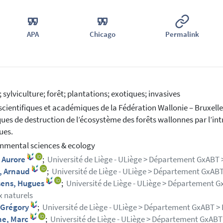
APA
Chicago
Permalink
; sylviculture; forêt; plantations; exotiques; invasives
scientifiques et académiques de la Fédération Wallonie – Bruxelle
sques de destruction de l’écosystème des forêts wallonnes par l’i
ues.
nmental sciences & ecology
, Aurore
;
Université de Liège - ULiège > Département GxABT >
, Arnaud
;
Université de Liège - ULiège > Département GxABT
sens, Hugues
;
Université de Liège - ULiège > Département Gx
x naturels
 Grégory
;
Université de Liège - ULiège > Département GxABT > 
ne, Marc
;
Université de Liège - ULiège > Département GxABT 