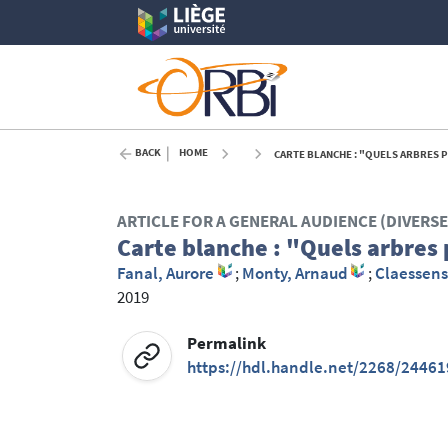
BACK
HOME
CARTE BLANCHE : "QUELS ARBRES P
ARTICLE FOR A GENERAL AUDIENCE (DIVERS
Carte blanche : "Quels arbres 
Fanal, Aurore
;
Monty, Arnaud
;
Claessens
2019
Permalink
https://hdl.handle.net/2268/24461