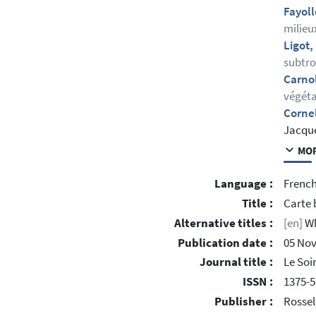
Fayoll
milieu
Ligot,
subtro
Carno
végéta
Corne
Jacqu
MOR
Language :
Frenc
Title :
Carte 
Alternative titles :
[en]
Wh
Publication date :
05 No
Journal title :
Le Soi
ISSN :
1375-5
Publisher :
Rossel