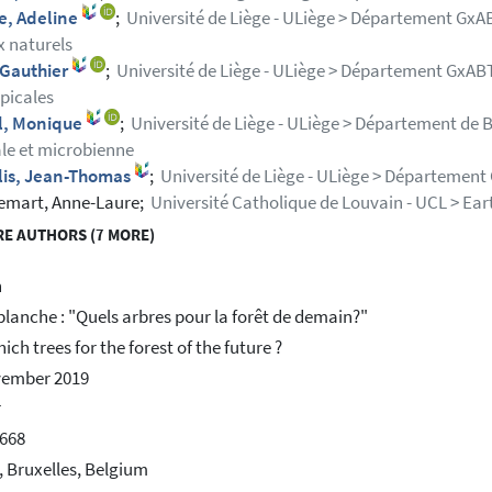
e, Adeline
;
Université de Liège - ULiège > Département GxABT
x naturels
 Gauthier
;
Université de Liège - ULiège > Département GxABT 
picales
l, Monique
;
Université de Liège - ULiège > Département de B
le et microbienne
lis, Jean-Thomas
;
Université de Liège - ULiège > Départemen
emart, Anne-Laure;
Université Catholique de Louvain - UCL > Eart
E AUTHORS (7 MORE)
h
blanche : "Quels arbres pour la forêt de demain?"
ich trees for the forest of the future ?
vember 2019
r
668
, Bruxelles, Belgium