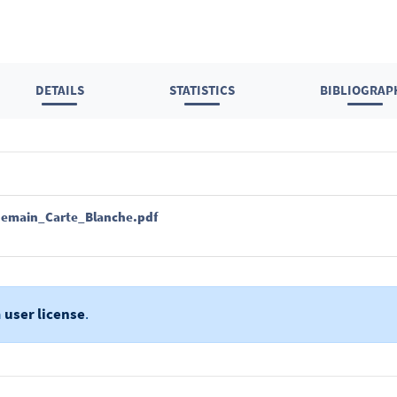
DETAILS
STATISTICS
BIBLIOGRAP
e demain_Carte_Blanche.pdf
a
user license
.