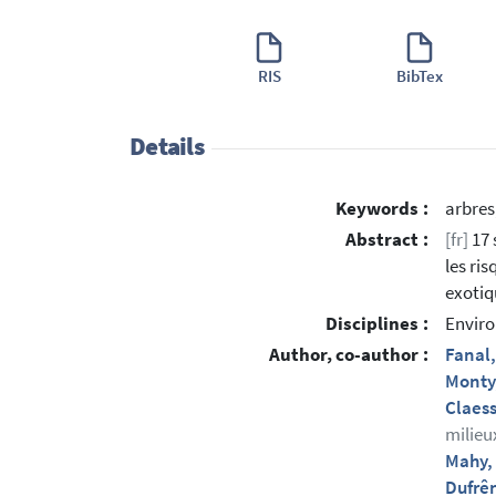
RIS
BibTex
Details
Keywords :
arbres
Abstract :
[fr]
17 
les ri
exotiq
Disciplines :
Enviro
Author, co-author :
Fanal
Monty
Claes
milieu
Mahy,
Dufrê