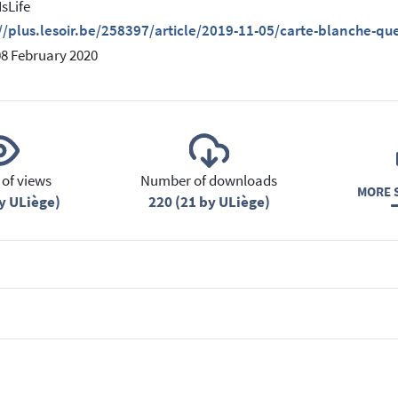
IsLife
//plus.lesoir.be/258397/article/2019-11-05/carte-blanche-qu
08 February 2020
of views
Number of downloads
MORE S
y ULiège)
220 (21 by ULiège)