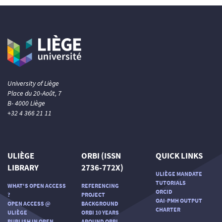
University of Liège
Place du 20-Août, 7
B- 4000 Liège
+32 4 366 21 11
ULIÈGE
ORBI (ISSN
QUICK LINKS
LIBRARY
2736-772X)
ULIÈGE MANDATE
TUTORIALS
WHAT'S OPEN ACCESS
REFERENCING
ORCID
?
PROJECT
OAI-PMH OUTPUT
OPEN ACCESS @
BACKGROUND
CHARTER
ULIÈGE
ORBI 10 YEARS
PUBLISH IN OPEN
AROUND ORBI