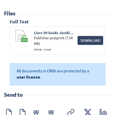
Files
Full Text
Livre 90 Guide Juridique de l'entreprise - aide d'Etat - notion d'avantage 2008.pdf
Publisher postprint (7.54
DOWNLOAD
MB)
Article - Livret
All documents in ORBi are protected by a
user license
.
Send to