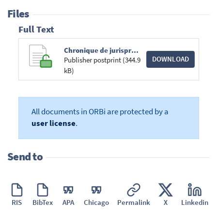
Files
Full Text
Chronique de jurisprudence européenne Aides d'Etat (2008-2010) 2012 n°2 - J Derenne & M Dony.pdf
DOWNLOAD
Publisher postprint (344.9
kB)
All documents in ORBi are protected by a
user license
.
Send to
RIS
BibTex
APA
Chicago
Permalink
X
Linkedin