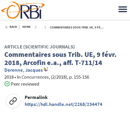
BACK
HOME
COMMENTAIRES SOUS TRIB. UE, 9 FÉVR. 2018, ARCOFIN E.A., AFF. T-711/14 - 2018
ARTICLE (SCIENTIFIC JOURNALS)
Commentaires sous Trib. UE, 9 févr.
2018, Arcofin e.a., aff. T-711/14
Derenne, Jacques
2018
•
In
Concurrences
, (2/2018), p. 155-156
Peer reviewed
Permalink
https://hdl.handle.net/2268/234474