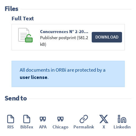
Files
Full Text
Concurrences N° 2-2018 - Chroniques Aides d'Etat.pdf
DOWNLOAD
Publisher postprint (581.2
kB)
All documents in ORBi are protected by a
user license
.
Send to
RIS
BibTex
APA
Chicago
Permalink
X
Linkedin