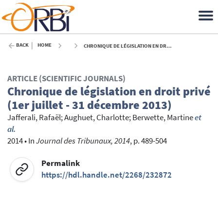
BACK
HOME
CHRONIQUE DE LÉGISLATION EN DROIT PRIVÉ (1ER JUILLET - 31 DÉCEMBRE 2013) - 2014
ARTICLE (SCIENTIFIC JOURNALS)
Chronique de législation en droit privé
(1er juillet - 31 décembre 2013)
Jafferali, Rafaël
;
Aughuet, Charlotte
;
Berwette, Martine
et
al.
2014
•
In
Journal des Tribunaux, 2014
, p. 489-504
Permalink
https://hdl.handle.net/2268/232872