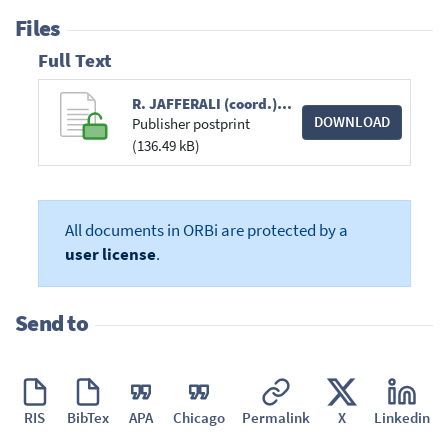
Files
Full Text
R. JAFFERALI (coord.), J. CABAY, e.a., %22Chronique de législation en droit privé (1er juillet - 31 décembre 2013) (deuxième partie)%22, J.T. 2014, pp. 489-504, spéc. pp. 498-501 (glissé(e)s).pdf
DOWNLOAD
Publisher postprint
(136.49 kB)
All documents in ORBi are protected by a
user license
.
Send to
RIS
BibTex
APA
Chicago
Permalink
X
Linkedin