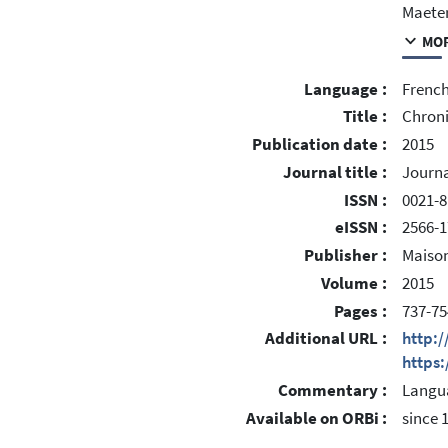
Maeter
MOR
Language :
Frenc
Title :
Chroniq
Publication date :
2015
Journal title :
Journa
ISSN :
0021-
eISSN :
2566-1
Publisher :
Maison
Volume :
2015
Pages :
737-75
Additional URL :
http:
https
Commentary :
Langua
Available on ORBi :
since 