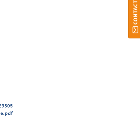
CONTACT ORBI
229305
ue.pdf