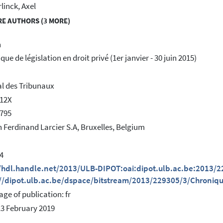
linck, Axel
E AUTHORS (3 MORE)
h
ue de législation en droit privé (1er janvier - 30 juin 2015)
l des Tribunaux
812X
795
 Ferdinand Larcier S.A, Bruxelles, Belgium
4
//hdl.handle.net/2013/ULB-DIPOT:oai:dipot.ulb.ac.be:2013/
://dipot.ulb.ac.be/dspace/bitstream/2013/229305/3/Chroniq
ge of publication: fr
13 February 2019