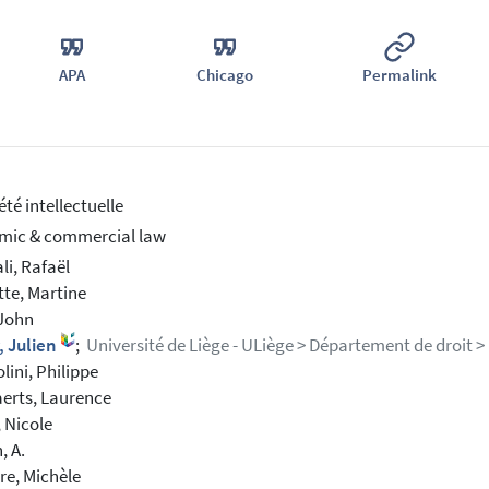
APA
Chicago
Permalink
été intellectuelle
mic & commercial law
li, Rafaël
te, Martine
 John
, Julien
;
Université de Liège - ULiège > Département de droit > P
ini, Philippe
erts, Laurence
, Nicole
, A.
re, Michèle