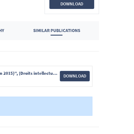
DOWNLOAD
HY
SIMILAR PUBLICATIONS
R. JAFFERALI (coord.), J. CABAY, e.a., “Chronique de législation en droit privé (1er janvier – 30 juin 2015)”, [Droits intellectuels], J.T., 2015, pp. 737-754, spéc. pp. 748-750.pdf
DOWNLOAD