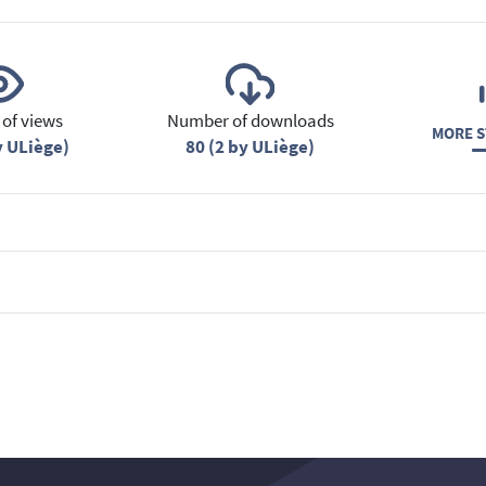
of views
Number of downloads
MORE S
y ULiège)
80 (2 by ULiège)