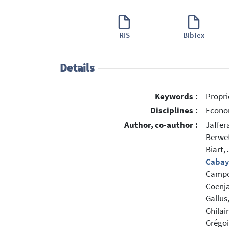
RIS
BibTex
Details
Keywords :
Propri
Disciplines :
Econo
Author, co-author :
Jaffera
Berwet
Biart,
Cabay
Campol
Coenja
Gallus
Ghilain
Grégoi