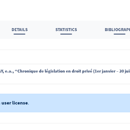
DETAILS
STATISTICS
BIBLIOGRAP
a
user license
.